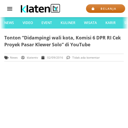
BELANJA
NEWS
VIDEO
EVENT
KULINER
WISATA
KARIR
S
Tonton “Didampingi wali kota, Komisi 6 DPR RI Cek
Proyek Pasar Klewer Solo” di YouTube
News
klatentv
02/09/2016
Tidak ada komentar