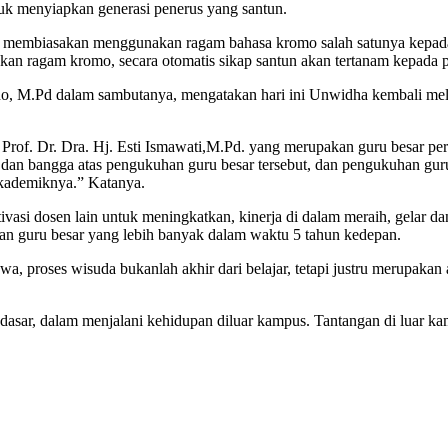
tuk menyiapkan generasi penerus yang santun.
an membiasakan menggunakan ragam bahasa kromo salah satunya kepada p
n ragam kromo, secara otomatis sikap santun akan tertanam kepada pe
ono, M.Pd dalam sambutanya, mengatakan hari ini Unwidha kembali me
Prof. Dr. Dra. Hj. Esti Ismawati,M.Pd. yang merupakan guru besar pe
an bangga atas pengukuhan guru besar tersebut, dan pengukuhan guru 
 akademiknya.” Katanya.
ivasi dosen lain untuk meningkatkan, kinerja di dalam meraih, gelar da
an guru besar yang lebih banyak dalam waktu 5 tahun kedepan.
 proses wisuda bukanlah akhir dari belajar, tetapi justru merupakan 
asar, dalam menjalani kehidupan diluar kampus. Tantangan di luar kamp