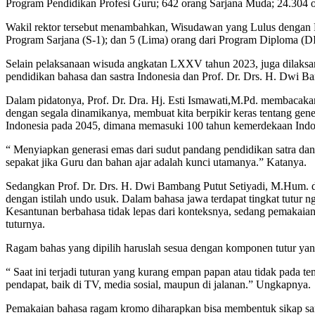
Program Pendidikan Profesi Guru; 642 orang Sarjana Muda; 24.304 o
Wakil rektor tersebut menambahkan, Wisudawan yang Lulus dengan Pre
Program Sarjana (S-1); dan 5 (Lima) orang dari Program Diploma (DI
Selain pelaksanaan wisuda angkatan LXXV tahun 2023, juga dilaksa
pendidikan bahasa dan sastra Indonesia dan Prof. Dr. Drs. H. Dwi B
Dalam pidatonya, Prof. Dr. Dra. Hj. Esti Ismawati,M.Pd. membacakan 
dengan segala dinamikanya, membuat kita berpikir keras tentang gene
Indonesia pada 2045, dimana memasuki 100 tahun kemerdekaan Indo
“ Menyiapkan generasi emas dari sudut pandang pendidikan satra dan
sepakat jika Guru dan bahan ajar adalah kunci utamanya.” Katanya.
Sedangkan Prof. Dr. Drs. H. Dwi Bambang Putut Setiyadi, M.Hum. dala
dengan istilah undo usuk. Dalam bahasa jawa terdapat tingkat tutur n
Kesantunan berbahasa tidak lepas dari konteksnya, sedang pemakaian b
tuturnya.
Ragam bahas yang dipilih haruslah sesua dengan komponen tutur yan
“ Saat ini terjadi tuturan yang kurang empan papan atau tidak pada 
pendapat, baik di TV, media sosial, maupun di jalanan.” Ungkapnya.
Pemakaian bahasa ragam kromo diharapkan bisa membentuk sikap sant