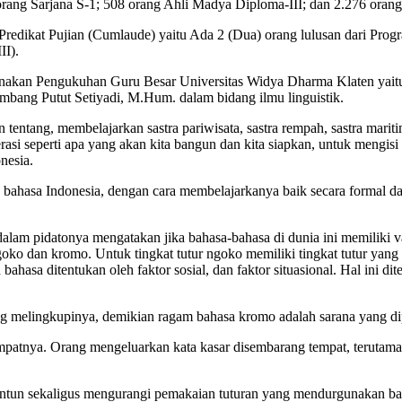
rang Sarjana S-1; 508 orang Ahli Madya Diploma-III; dan 2.276 oran
dikat Pujian (Cumlaude) yaitu Ada 2 (Dua) orang lulusan dari Progra
II).
nakan Pengukuhan Guru Besar Universitas Widya Dharma Klaten yaitu P
ambang Putut Setiyadi, M.Hum. dalam bidang ilmu linguistik.
tentang, membelajarkan sastra pariwisata, sastra rempah, sastra marit
rasi seperti apa yang akan kita bangun dan kita siapkan, untuk mengisi
nesia.
 bahasa Indonesia, dengan cara membelajarkanya baik secara formal d
m pidatonya mengatakan jika bahasa-bahasa di dunia ini memiliki vari
goko dan kromo. Untuk tingkat tutur ngoko memiliki tingkat tutur yang
ahasa ditentukan oleh faktor sosial, dan faktor situasional. Hal ini 
g melingkupinya, demikian ragam bahasa kromo adalah sarana yang dip
tempatnya. Orang mengeluarkan kata kasar disembarang tempat, terutam
un sekaligus mengurangi pemakaian tuturan yang mendurgunakan bahas