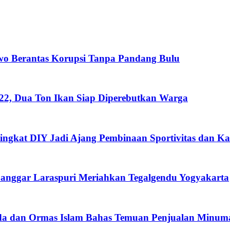
wo Berantas Korupsi Tanpa Pandang Bulu
222, Dua Ton Ikan Siap Diperebutkan Warga
ngkat DIY Jadi Ajang Pembinaan Sportivitas dan Kar
nggar Laraspuri Meriahkan Tegalgendu Yogyakarta
imda dan Ormas Islam Bahas Temuan Penjualan Minum