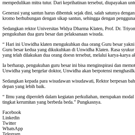
mempedulikan mitra tutur. Dari keprihatinan tersebut, diupayakan un
Generasi yang santun harus dibentuk sejak dini, salah satunya deng
kromo berhubungan dengan sikap santun, sehingga dengan penggunaka
Sedangkan rektor Universitas Widya Dharma Klaten, Prof. Dr. Triy
pengukuhan dua guru besar dan pelaksanaan wisuda.
“ Hari ini Unwidha klaten mengukuhkan dua orang Guru besar yakni 
Guru besar kedua yang dikukuhkan di Unwidha Klaten. Rasa syukur d
yang telah dilakukan dua orang doesn tersebut, melalui karya-karya
Ia berharap, pengukuhan guru besar ini bisa menginspirasi dan memot
Unwidha yang bergelar doktor, Unwidha akan berpotensi menghasilk
Sedangkan kepada para wisudawan wisudawati, Rektor berpesan bahwa,
depan yang lebih baik.
“ Ilmu yang diperoleh dalam kegiatan perkuliahan, merupakan modal d
tingkat kerumitan yang berbeda beda.” Pungkasnya.
Facebook
Linkedin
Twitter
WhatsApp
Telegram