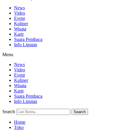
News
Video
Event
Kuliner
Wisata
Karir
Suara Pembaca
Info Liputan
Menu
News
Video
Event
Kuliner
Wisata
Karir
Suara Pembaca
Info Liputan
Search
Search
Home
Toko