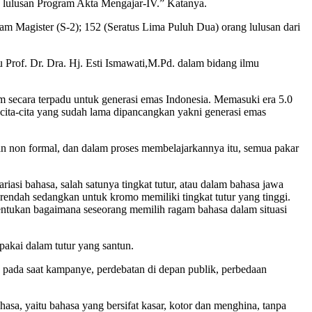
g lulusan Program Akta Mengajar-IV.” Katanya.
m Magister (S-2); 152 (Seratus Lima Puluh Dua) orang lulusan dari
rof. Dr. Dra. Hj. Esti Ismawati,M.Pd. dalam bidang ilmu
im secara terpadu untuk generasi emas Indonesia. Memasuki era 5.0
 cita-cita yang sudah lama dipancangkan yakni generasi emas
an non formal, dan dalam proses membelajarkannya itu, semua pakar
asi bahasa, salah satunya tingkat tutur, atau dalam bahasa jawa
 rendah sedangkan untuk kromo memiliki tingkat tutur yang tinggi.
ditentukan bagaimana seseorang memilih ragam bahasa dalam situasi
akai dalam tutur yang santun.
a pada saat kampanye, perdebatan di depan publik, perbedaan
a, yaitu bahasa yang bersifat kasar, kotor dan menghina, tanpa