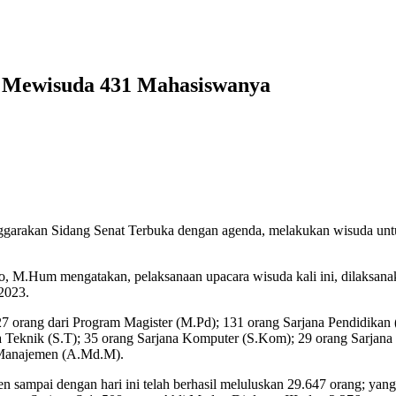
 Mewisuda 431 Mahasiswanya
ggarakan Sidang Senat Terbuka dengan agenda, melakukan wisuda un
o, M.Hum mengatakan, pelaksanaan upacara wisuda kali ini, dilaksan
2023.
27 orang dari Program Magister (M.Pd); 131 orang Sarjana Pendidikan
ana Teknik (S.T); 35 orang Sarjana Komputer (S.Kom); 29 orang Sarja
a Manajemen (A.Md.M).
 sampai dengan hari ini telah berhasil meluluskan 29.647 orang; yang 