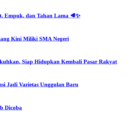
at, Empuk, dan Tahan Lama 🥩✨
ang Kini Miliki SMA Negeri
kuhkan, Siap Hidupkan Kembali Pasar Rakyat
si Jadi Varietas Unggulan Baru
ib Dicoba