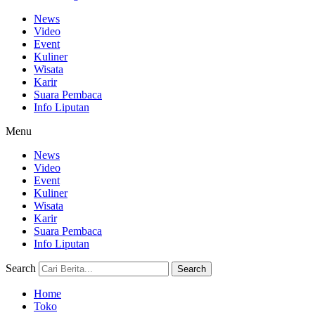
News
Video
Event
Kuliner
Wisata
Karir
Suara Pembaca
Info Liputan
Menu
News
Video
Event
Kuliner
Wisata
Karir
Suara Pembaca
Info Liputan
Search
Search
Home
Toko