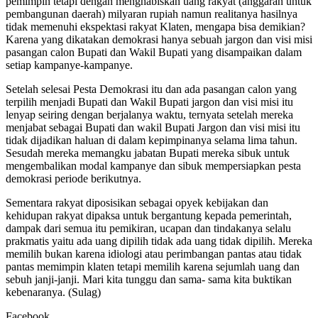
pemimpin tetapi dengan menghabiskan uang rakyat (anggaran untuk
pembangunan daerah) milyaran rupiah namun realitanya hasilnya
tidak memenuhi ekspektasi rakyat Klaten, mengapa bisa demikian?
Karena yang dikatakan demokrasi hanya sebuah jargon dan visi misi
pasangan calon Bupati dan Wakil Bupati yang disampaikan dalam
setiap kampanye-kampanye.
Setelah selesai Pesta Demokrasi itu dan ada pasangan calon yang
terpilih menjadi Bupati dan Wakil Bupati jargon dan visi misi itu
lenyap seiring dengan berjalanya waktu, ternyata setelah mereka
menjabat sebagai Bupati dan wakil Bupati Jargon dan visi misi itu
tidak dijadikan haluan di dalam kepimpinanya selama lima tahun.
Sesudah mereka memangku jabatan Bupati mereka sibuk untuk
mengembalikan modal kampanye dan sibuk mempersiapkan pesta
demokrasi periode berikutnya.
Sementara rakyat diposisikan sebagai opyek kebijakan dan
kehidupan rakyat dipaksa untuk bergantung kepada pemerintah,
dampak dari semua itu pemikiran, ucapan dan tindakanya selalu
prakmatis yaitu ada uang dipilih tidak ada uang tidak dipilih. Mereka
memilih bukan karena idiologi atau perimbangan pantas atau tidak
pantas memimpin klaten tetapi memilih karena sejumlah uang dan
sebuh janji-janji. Mari kita tunggu dan sama- sama kita buktikan
kebenaranya. (Sulag)
Facebook