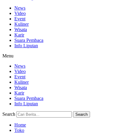
News
Video
Event
Kuliner
Wisata
Karir
Suara Pembaca
Info Liputan
Menu
News
Video
Event
Kuliner
Wisata
Karir
Suara Pembaca
Info Liputan
Search
Search
Home
Toko