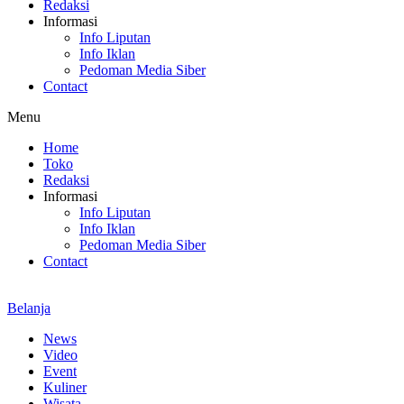
Redaksi
Informasi
Info Liputan
Info Iklan
Pedoman Media Siber
Contact
Menu
Home
Toko
Redaksi
Informasi
Info Liputan
Info Iklan
Pedoman Media Siber
Contact
Belanja
News
Video
Event
Kuliner
Wisata