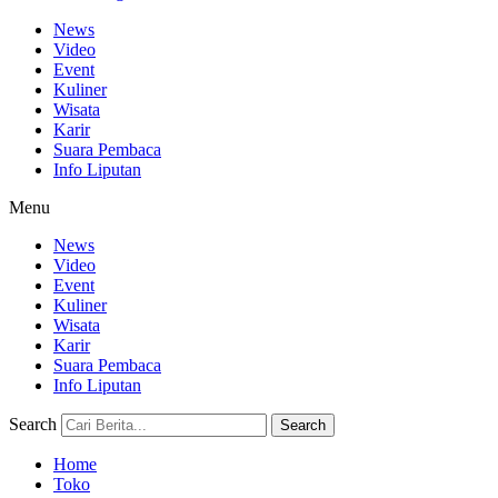
News
Video
Event
Kuliner
Wisata
Karir
Suara Pembaca
Info Liputan
Menu
News
Video
Event
Kuliner
Wisata
Karir
Suara Pembaca
Info Liputan
Search
Search
Home
Toko