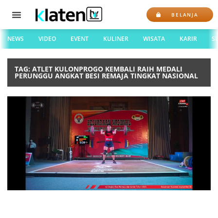
BELANJA
NEWS
VIDEO
EVENT
KULINER
WISATA
KARIR
S
TAG: ATLET KULONPROGO KEMBALI RAIH MEDALI
PERUNGGU ANGKAT BESI REMAJA TINGKAT NASIONAL