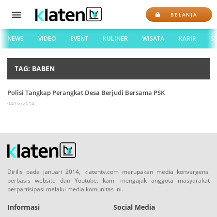
BELANJA
NEWS
VIDEO
EVENT
KULINER
WISATA
KARIR
S
TAG: BABEN
Polisi Tangkap Perangkat Desa Berjudi Bersama PSK
04/02/2014
Dirilis pada januari 2014, klatentv.com merupakan media konvergensi
berbasis website dan Youtube. kami mengajak anggota masyarakat
berpartisipasi melalui media komunitas ini.
Informasi
Social Media