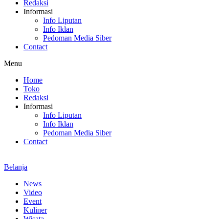
Redaksi
Informasi
Info Liputan
Info Iklan
Pedoman Media Siber
Contact
Menu
Home
Toko
Redaksi
Informasi
Info Liputan
Info Iklan
Pedoman Media Siber
Contact
Belanja
News
Video
Event
Kuliner
Wisata