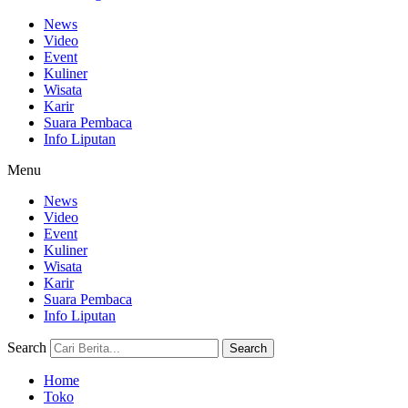
News
Video
Event
Kuliner
Wisata
Karir
Suara Pembaca
Info Liputan
Menu
News
Video
Event
Kuliner
Wisata
Karir
Suara Pembaca
Info Liputan
Search
Search
Home
Toko