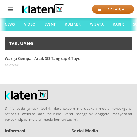
BELANJA
NEWS
VIDEO
EVENT
KULINER
WISATA
KARIR
S
TAG: UANG
Warga Gempar Anak SD Tangkap 4 Tuyul
18/03/2014
Dirilis pada januari 2014, klatentv.com merupakan media konvergensi
berbasis website dan Youtube. kami mengajak anggota masyarakat
berpartisipasi melalui media komunitas ini.
Informasi
Social Media