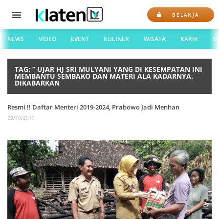
BELANJA
NEWS
VIDEO
EVENT
KULINER
WISATA
KARIR
S
TAG: ” UJAR HJ SRI MULYANI YANG DI KESEMPATAN INI
MEMBANTU SEMBAKO DAN MATERI ALA KADARNYA.
DIKABARKAN
Resmi !! Daftar Menteri 2019-2024, Prabowo Jadi Menhan
23/10/2019