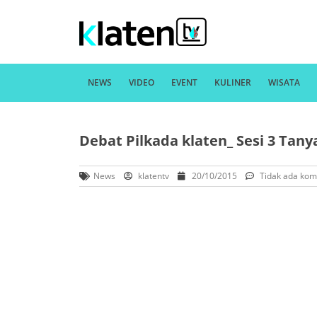
NEWS
VIDEO
EVENT
KULINER
WISATA
Debat Pilkada klaten_ Sesi 3 Tan
News
klatentv
20/10/2015
Tidak ada kom