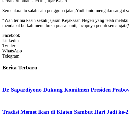
terbaik di bulan suci ini,”ujar Kajari.
Sementara itu salah satu pengguna jalan,Yudhianto mengaku sangat se
“Wah terima kasih sekali jajaran Kejaksaan Negeri yang telah melakuk
mendapat berkah menu buka puasa nanti,”ucapnya penuh semangat.
Facebook
Linkedin
Twitter
WhatsApp
Telegram
Berita Terbaru
Dr. Sapardiyono Dukung Komitmen Presiden Prabo
Tradisi Memet Ikan di Klaten Sambut Hari Jadi ke-