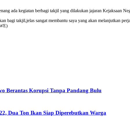
nang ada kegiatan berbagi takjil yang dilakukan jajaran Kejaksaan Neg
an bagi takjil,jelas sangat membantu saya yang akan melanjutkan perja
(WE)
wo Berantas Korupsi Tanpa Pandang Bulu
222, Dua Ton Ikan Siap Diperebutkan Warga