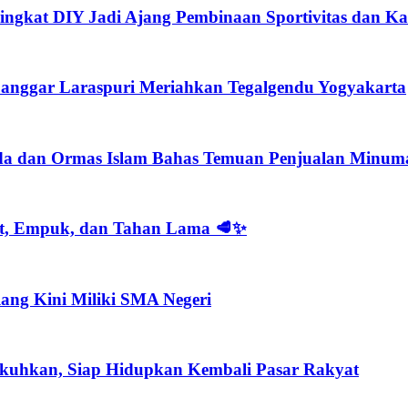
ngkat DIY Jadi Ajang Pembinaan Sportivitas dan Kar
nggar Laraspuri Meriahkan Tegalgendu Yogyakarta
imda dan Ormas Islam Bahas Temuan Penjualan Minum
at, Empuk, dan Tahan Lama 🥩✨
ang Kini Miliki SMA Negeri
kuhkan, Siap Hidupkan Kembali Pasar Rakyat