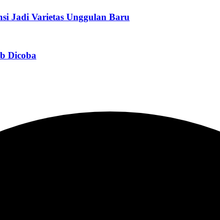
si Jadi Varietas Unggulan Baru
ib Dicoba