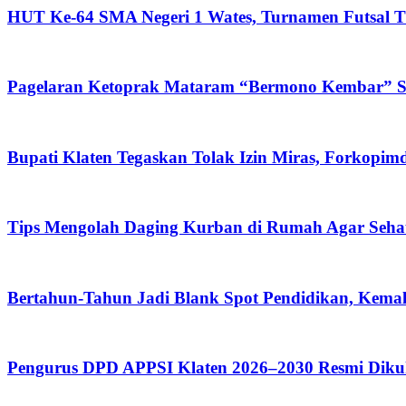
HUT Ke-64 SMA Negeri 1 Wates, Turnamen Futsal Ti
Pagelaran Ketoprak Mataram “Bermono Kembar” Sa
Bupati Klaten Tegaskan Tolak Izin Miras, Forkop
Tips Mengolah Daging Kurban di Rumah Agar Seh
Bertahun-Tahun Jadi Blank Spot Pendidikan, Kemal
Pengurus DPD APPSI Klaten 2026–2030 Resmi Diku