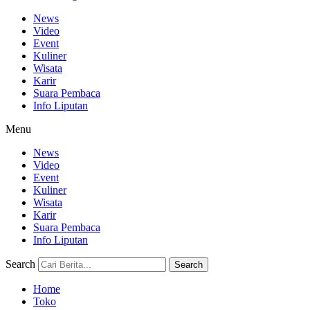
News
Video
Event
Kuliner
Wisata
Karir
Suara Pembaca
Info Liputan
Menu
News
Video
Event
Kuliner
Wisata
Karir
Suara Pembaca
Info Liputan
Search
Search
Home
Toko