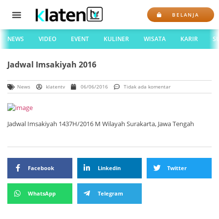
BELANJA
NEWS
VIDEO
EVENT
KULINER
WISATA
KARIR
S
Jadwal Imsakiyah 2016
News
klatentv
06/06/2016
Tidak ada komentar
Jadwal Imsakiyah 1437H/2016 M Wilayah Surakarta, Jawa Tengah
Facebook
Linkedin
Twitter
WhatsApp
Telegram