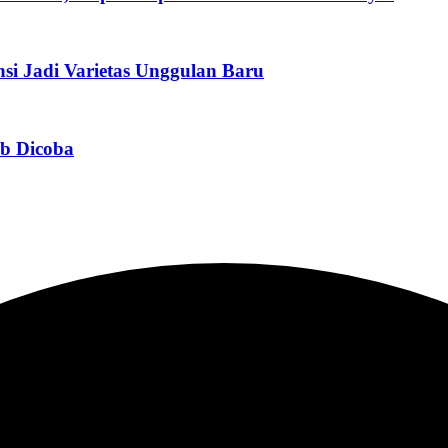
si Jadi Varietas Unggulan Baru
ib Dicoba