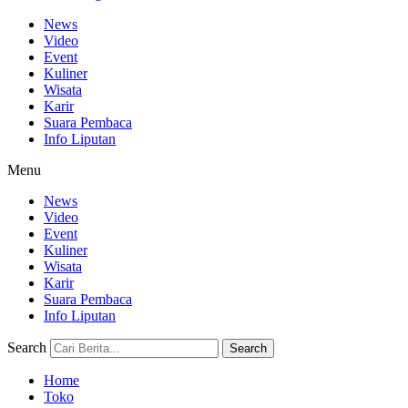
News
Video
Event
Kuliner
Wisata
Karir
Suara Pembaca
Info Liputan
Menu
News
Video
Event
Kuliner
Wisata
Karir
Suara Pembaca
Info Liputan
Search
Search
Home
Toko