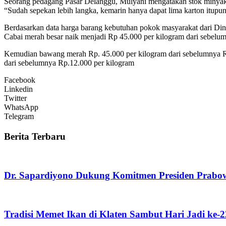
Seorang pedagang Pasar Delanggu, Mulyani mengatakan stok minyak ki
“Sudah sepekan lebih langka, kemarin hanya dapat lima karton itupun j
Berdasarkan data harga barang kebutuhan pokok masyarakat dari D
Cabai merah besar naik menjadi Rp 45.000 per kilogram dari sebelu
Kemudian bawang merah Rp. 45.000 per kilogram dari sebelumnya Rp
dari sebelumnya Rp.12.000 per kilogram
Facebook
Linkedin
Twitter
WhatsApp
Telegram
Berita Terbaru
Dr. Sapardiyono Dukung Komitmen Presiden Prabo
Tradisi Memet Ikan di Klaten Sambut Hari Jadi ke-