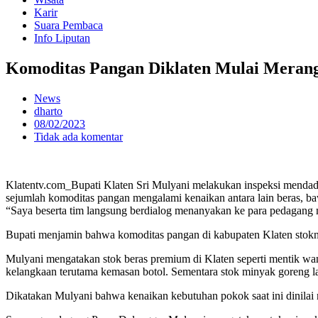
Karir
Suara Pembaca
Info Liputan
Komoditas Pangan Diklaten Mulai Meran
News
dharto
08/02/2023
Tidak ada komentar
Klatentv.com_Bupati Klaten Sri Mulyani melakukan inspeksi mendada
sejumlah komoditas pangan mengalami kenaikan antara lain beras, ba
“Saya beserta tim langsung berdialog menanyakan ke para pedagang 
Bupati menjamin bahwa komoditas pangan di kabupaten Klaten stok
Mulyani mengatakan stok beras premium di Klaten seperti mentik wan
kelangkaan terutama kemasan botol. Sementara stok minyak goreng l
Dikatakan Mulyani bahwa kenaikan kebutuhan pokok saat ini dinilai