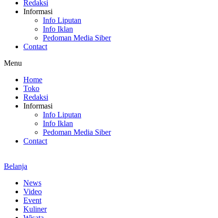
Redaksi
Informasi
Info Liputan
Info Iklan
Pedoman Media Siber
Contact
Menu
Home
Toko
Redaksi
Informasi
Info Liputan
Info Iklan
Pedoman Media Siber
Contact
Belanja
News
Video
Event
Kuliner
Wisata