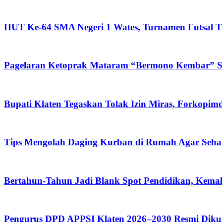
HUT Ke-64 SMA Negeri 1 Wates, Turnamen Futsal Ti
Pagelaran Ketoprak Mataram “Bermono Kembar” Sa
Bupati Klaten Tegaskan Tolak Izin Miras, Forkop
Tips Mengolah Daging Kurban di Rumah Agar Seh
Bertahun-Tahun Jadi Blank Spot Pendidikan, Kemal
Pengurus DPD APPSI Klaten 2026–2030 Resmi Diku