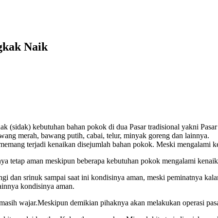
gkak Naik
k (sidak) kebutuhan bahan pokok di dua Pasar tradisional yakni Pasa
wang merah, bawang putih, cabai, telur, minyak goreng dan lainnya.
memang terjadi kenaikan disejumlah bahan pokok. Meski mengalami ken
nya tetap aman meskipun beberapa kebutuhan pokok mengalami kenaik
gi dan srinuk sampai saat ini kondisinya aman, meski peminatnya kal
ainnya kondisinya aman.
 masih wajar.Meskipun demikian pihaknya akan melakukan operasi pasa