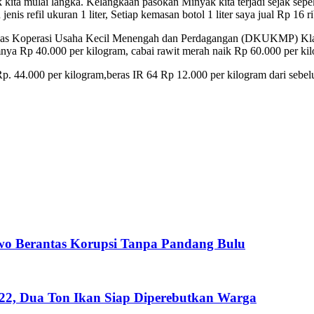
ta mulai langka. Kelangkaan pasokan Minyak kita terjadi sejak sepek
enis refil ukuran 1 liter, Setiap kemasan botol 1 liter saya jual Rp 16 
inas Koperasi Usaha Kecil Menengah dan Perdagangan (DKUKMP) Klat
mnya Rp 40.000 per kilogram, cabai rawit merah naik Rp 60.000 per ki
. 44.000 per kilogram,beras IR 64 Rp 12.000 per kilogram dari sebe
wo Berantas Korupsi Tanpa Pandang Bulu
222, Dua Ton Ikan Siap Diperebutkan Warga