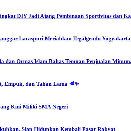
ngkat DIY Jadi Ajang Pembinaan Sportivitas dan Kar
nggar Laraspuri Meriahkan Tegalgendu Yogyakarta
imda dan Ormas Islam Bahas Temuan Penjualan Minum
at, Empuk, dan Tahan Lama 🥩✨
ang Kini Miliki SMA Negeri
kuhkan, Siap Hidupkan Kembali Pasar Rakyat