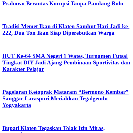
Prabowo Berantas Korupsi Tanpa Pandang Bulu
Tradisi Memet Ikan di Klaten Sambut Hari Jadi ke-
222, Dua Ton Ikan Siap Diperebutkan Warga
HUT Ke-64 SMA Negeri 1 Wates, Turnamen Futsal
Tingkat DIY Jadi Ajang Pembinaan Sportivitas dan
Karakter Pelajar
Pagelaran Ketoprak Mataram “Bermono Kembar”
Sanggar Laraspuri Meriahkan Tegalgendu
Yogyakarta
Bupati Klaten Tegaskan Tolak Izin Miras,