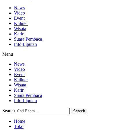
News
Video
Event
Kuliner
Wisata
Karir
Suara Pembaca
Info Liputan
Menu
News
Video
Event
Kuliner
Wisata
Karir
Suara Pembaca
Info Liputan
Search
Search
Home
Toko