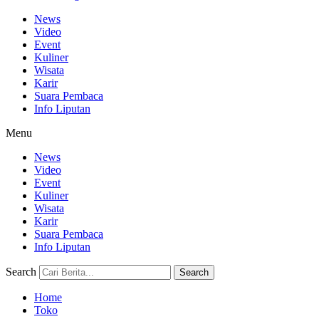
News
Video
Event
Kuliner
Wisata
Karir
Suara Pembaca
Info Liputan
Menu
News
Video
Event
Kuliner
Wisata
Karir
Suara Pembaca
Info Liputan
Search
Search
Home
Toko