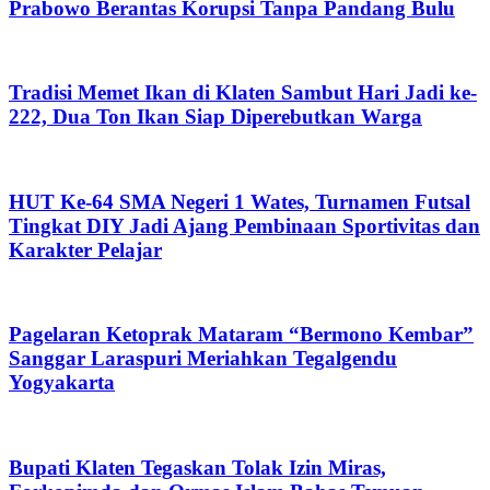
Prabowo Berantas Korupsi Tanpa Pandang Bulu
Tradisi Memet Ikan di Klaten Sambut Hari Jadi ke-
222, Dua Ton Ikan Siap Diperebutkan Warga
HUT Ke-64 SMA Negeri 1 Wates, Turnamen Futsal
Tingkat DIY Jadi Ajang Pembinaan Sportivitas dan
Karakter Pelajar
Pagelaran Ketoprak Mataram “Bermono Kembar”
Sanggar Laraspuri Meriahkan Tegalgendu
Yogyakarta
Bupati Klaten Tegaskan Tolak Izin Miras,