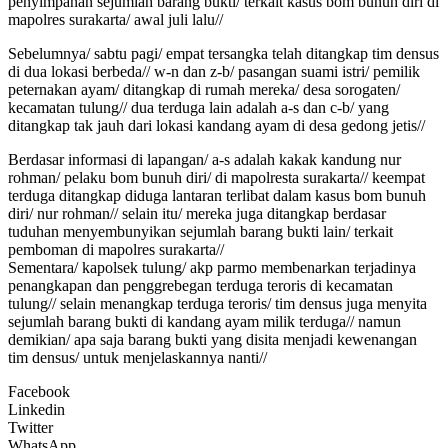
penyimpanan sejumlah barang bukti/ terkait kasus bom bunuh diri di
mapolres surakarta/ awal juli lalu//
Sebelumnya/ sabtu pagi/ empat tersangka telah ditangkap tim densus
di dua lokasi berbeda// w-n dan z-b/ pasangan suami istri/ pemilik
peternakan ayam/ ditangkap di rumah mereka/ desa sorogaten/
kecamatan tulung// dua terduga lain adalah a-s dan c-b/ yang
ditangkap tak jauh dari lokasi kandang ayam di desa gedong jetis//
Berdasar informasi di lapangan/ a-s adalah kakak kandung nur
rohman/ pelaku bom bunuh diri/ di mapolresta surakarta// keempat
terduga ditangkap diduga lantaran terlibat dalam kasus bom bunuh
diri/ nur rohman// selain itu/ mereka juga ditangkap berdasar
tuduhan menyembunyikan sejumlah barang bukti lain/ terkait
pemboman di mapolres surakarta//
Sementara/ kapolsek tulung/ akp parmo membenarkan terjadinya
penangkapan dan penggrebegan terduga teroris di kecamatan
tulung// selain menangkap terduga teroris/ tim densus juga menyita
sejumlah barang bukti di kandang ayam milik terduga// namun
demikian/ apa saja barang bukti yang disita menjadi kewenangan
tim densus/ untuk menjelaskannya nanti//
Facebook
Linkedin
Twitter
WhatsApp