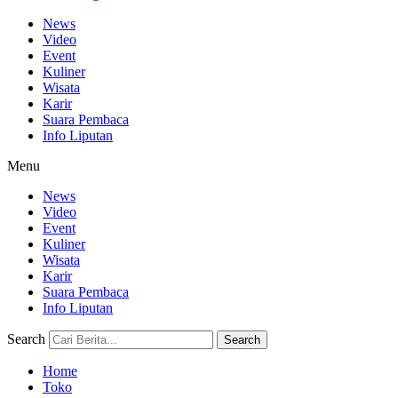
News
Video
Event
Kuliner
Wisata
Karir
Suara Pembaca
Info Liputan
Menu
News
Video
Event
Kuliner
Wisata
Karir
Suara Pembaca
Info Liputan
Search
Search
Home
Toko