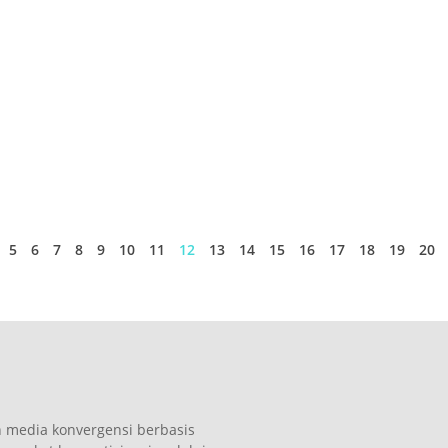
5
6
7
8
9
10
11
12
13
14
15
16
17
18
19
20
n media konvergensi berbasis