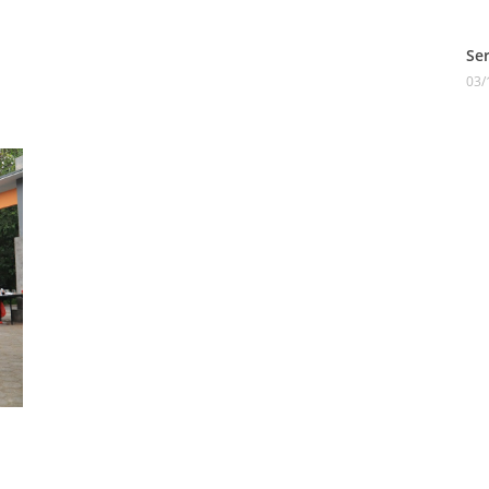
Se
03/