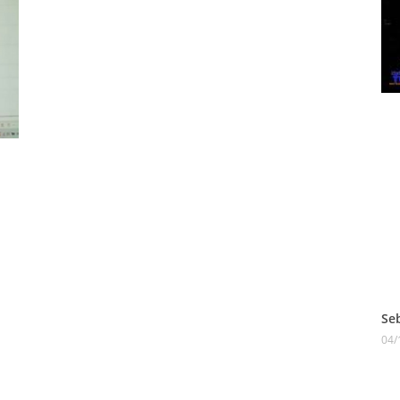
Se
04/