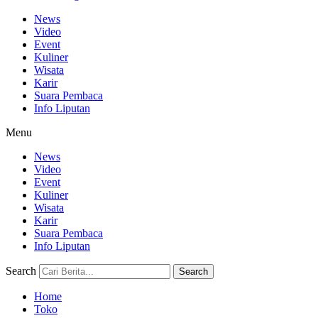
News
Video
Event
Kuliner
Wisata
Karir
Suara Pembaca
Info Liputan
Menu
News
Video
Event
Kuliner
Wisata
Karir
Suara Pembaca
Info Liputan
Search
Search
Home
Toko