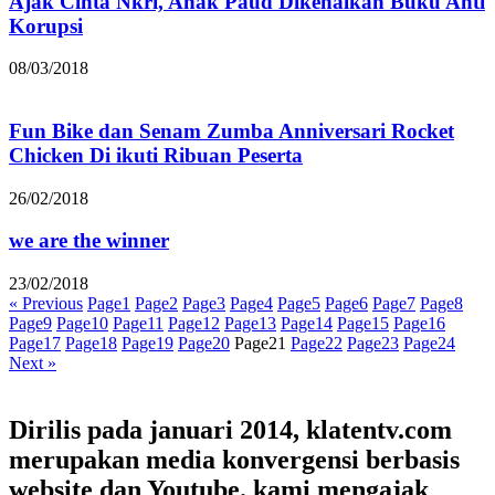
Ajak Cinta Nkri, Anak Paud Dikenalkan Buku Anti
Korupsi
08/03/2018
Fun Bike dan Senam Zumba Anniversari Rocket
Chicken Di ikuti Ribuan Peserta
26/02/2018
we are the winner
23/02/2018
« Previous
Page
1
Page
2
Page
3
Page
4
Page
5
Page
6
Page
7
Page
8
Page
9
Page
10
Page
11
Page
12
Page
13
Page
14
Page
15
Page
16
Page
17
Page
18
Page
19
Page
20
Page
21
Page
22
Page
23
Page
24
Next »
Dirilis pada januari 2014, klatentv.com
merupakan media konvergensi berbasis
website dan Youtube. kami mengajak