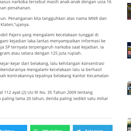
m kasus narkoba tersebut masih anak-anak dengan usia 16
uhan penahanan.
ahun. Penanganan kita tangguhkan atas nama MNR dan
Klaten,”ujanya.
obil Pajero yang mengalami kecelakaan tunggal di
gani kejadian laka-lantas menyampaikan informasi ke
ja SP ternyata terpengaruh narkoba saat kejadian. Ia
gram atau setara dengan 125 juta rupiah.
jar-kejar dari belakang, lalu kehilangan konsentrasi
kendarainya mengalami kecelakaan lalu ia berhasil
rumah kontrakannya tepatnya belakang Kantor Kecamatan
al 112 ayat (2) UU RI No. 35 Tahun 2009 tentang
ling lama 20 tahun, denda paling sedikit satu miliar
Twitter
WhatsApp
Telegram