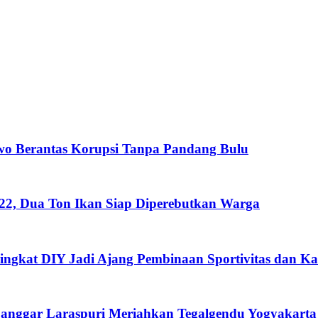
wo Berantas Korupsi Tanpa Pandang Bulu
222, Dua Ton Ikan Siap Diperebutkan Warga
ngkat DIY Jadi Ajang Pembinaan Sportivitas dan Kar
nggar Laraspuri Meriahkan Tegalgendu Yogyakarta