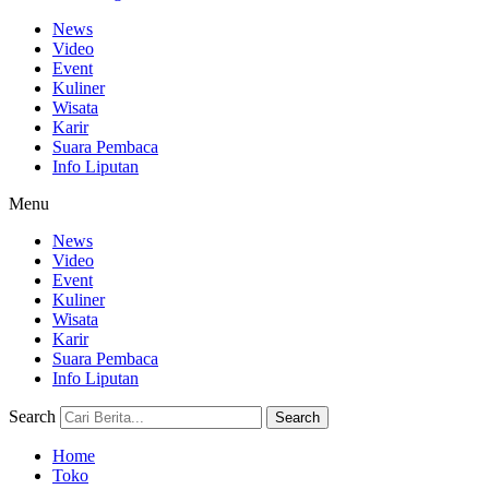
News
Video
Event
Kuliner
Wisata
Karir
Suara Pembaca
Info Liputan
Menu
News
Video
Event
Kuliner
Wisata
Karir
Suara Pembaca
Info Liputan
Search
Search
Home
Toko