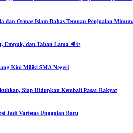
imda dan Ormas Islam Bahas Temuan Penjualan Minum
at, Empuk, dan Tahan Lama 🥩✨
ang Kini Miliki SMA Negeri
kuhkan, Siap Hidupkan Kembali Pasar Rakyat
si Jadi Varietas Unggulan Baru