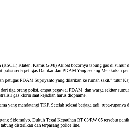
da (RSCH) Klaten, Kamis (20/8) Akibat bocornya tabung gas di sumu
aparat polisi serta petugas Damkar dan PDAM Yang sedang Melakukan per
 dan petugas PDAM Supriyanto yang dilarikan ke rumah sakit,” tutur 
ri dari tiga orang polisi, empat pegawai PDAM, dan warga sekitar sum
lisir gas klorin saat kejadian harus diopname.
ma yang mendatangi TKP. Setelah selesai berjaga tadi, rupa-rupanya d
di gang Sidomulyo, Dukuh Tegal Kepatihan RT 03/RW 05 tersebut panik 
abung disterilkan dan terpasang police line.