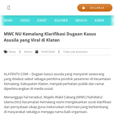
BELANJA
NEWS
VIDEO
EVENT
KULINER
WISATA
KARIR
S
MWC NU Kemalang Klarifikasi Dugaan Kasus
Asusila yang Viral di Klaten
News
dharto
19/05/2026
Tidak ada komentar
KLATENTV.COM – Dugaan kasus asusila yang menyeret seseorang
yang disebut-sebut sebagai pembina pondok pesantren di Kecamatan
Kemalang, Kabupaten Klaten, menjadi perhatian publik dan ramai
diperbincangkan di media sosial.
Menanggapi hal tersebut, Majelis Wakil Cabang (MWC) Nahdlatul
Ulama (NU) Kecamatan Kemalang resmi mengeluarkan surat klarifikasi
dan pernyataan sikap guna meluruskan informasi yang berkembang
di masyarakat sekaligus menjaga nama baik organisasi.