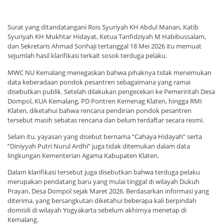
Surat yang ditandatangani Rois Syuriyah KH Abdul Manan, Katib
Syuriyah KH Mukhtar Hidayat, Ketua Tanfidziyah M Habibussalam,
dan Sekretaris Ahmad Sonhaji tertanggal 18 Mei 2026 itu memuat
sejumlah hasil klarifikasi terkait sosok terduga pelaku.
MWC NU Kemalang menegaskan bahwa pihaknya tidak menemukan
data keberadaan pondok pesantren sebagaimana yang ramai
disebutkan publik. Setelah dilakukan pengecekan ke Pemerintah Desa
Dompol, KUA Kemalang, PD Pontren Kemenag Klaten, hingga RMI
Klaten, diketahui bahwa rencana pendirian pondok pesantren
tersebut masih sebatas rencana dan belum terdaftar secara resmi.
Selain itu, yayasan yang disebut bernama “Cahaya Hidayah” serta
“Diniyyah Putri Nurul Ardhi” juga tidak ditemukan dalam data
lingkungan Kementerian Agama Kabupaten Klaten.
Dalam klarifikasi tersebut juga disebutkan bahwa terduga pelaku
merupakan pendatang baru yang mulai tinggal di wilayah Dukuh
Prayan, Desa Dompol sejak Maret 2026. Berdasarkan informasi yang
diterima, yang bersangkutan diketahui beberapa kali berpindah
domisili di wilayah Yogyakarta sebelum akhirnya menetap di
Kemalang.