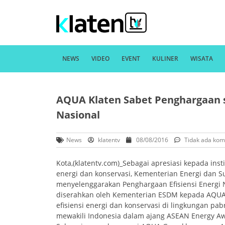
NEWS
VIDEO
EVENT
KULINER
WISATA
AQUA Klaten Sabet Penghargaan s
Nasional
News
klatentv
08/08/2016
Tidak ada kom
Kota,(klatentv.com)_Sebagai apresiasi kepada insti
energi dan konservasi, Kementerian Energi dan 
menyelenggarakan Penghargaan Efisiensi Energi N
diserahkan oleh Kementerian ESDM kepada AQUA 
efisiensi energi dan konservasi di lingkungan pa
mewakili Indonesia dalam ajang ASEAN Energy A