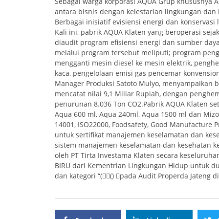
Sebagai warga korporasi AQUA Grup khususnya 
antara bisnis dengan kelestarian lingkungan dan
Berbagai inisiatif evisiensi energi dan konservasi
Kali ini, pabrik AQUA Klaten yang beroperasi sej
diaudit program efisiensi energi dan sumber daya
melalui program tersebut meliputi; program pen
mengganti mesin diesel ke mesin elektrik, pengh
kaca, pengelolaan emisi gas pencemar konvension
Manager Produksi Satoto Mulyo, menyampaikan b
mencatat nilai 9,1 Miliar Rupiah, dengan penghe
penurunan 8.036 Ton CO2.Pabrik AQUA Klaten set
Aqua 600 ml, Aqua 240ml, Aqua 1500 ml dan Mizone
14001, ISO22000, Foodsafety, Good Manufacture Pr
untuk sertifikat manajemen keselamatan dan kese
sistem manajemen keselamatan dan kesehatan ker
oleh PT Tirta Investama Klaten secara keseluruh
BIRU dari Kementrian Lingkungan Hidup untuk dua
dan kategori “(() pada Audit Properda Jateng d