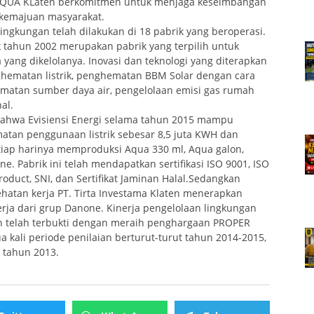
AQUA KLaten berkomitmen untuk menjaga keseimbangan
 kemajuan masyarakat.
 lingkungan telah dilakukan di 18 pabrik yang beroperasi.
ak tahun 2002 merupakan pabrik yang terpilih untuk
 yang dikelolanya. Inovasi dan teknologi yang diterapkan
ghematan listrik, penghematan BBM Solar dengan cara
ematan sumber daya air, pengelolaan emisi gas rumah
al.
ahwa Evisiensi Energi selama tahun 2015 mampu
matan penggunaan listrik sebesar 8,5 juta KWH dan
iap harinya memproduksi Aqua 330 ml, Aqua galon,
. Pabrik ini telah mendapatkan sertifikasi ISO 9001, ISO
oduct, SNI, dan Sertifikat Jaminan Halal.Sedangkan
hatan kerja PT. Tirta Investama Klaten menerapkan
ja dari grup Danone. Kinerja pengelolaan lingkungan
an telah terbukti dengan meraih penghargaan PROPER
 kali periode penilaian berturut-turut tahun 2014-2015,
i tahun 2013.