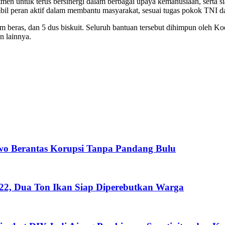
tmen untuk terus bersinergi dalam berbagai upaya kemanusiaan, serta
l peran aktif dalam membantu masyarakat, sesuai tugas pokok TNI dala
am beras, dan 5 dus biskuit. Seluruh bantuan tersebut dihimpun oleh 
n lainnya.
wo Berantas Korupsi Tanpa Pandang Bulu
222, Dua Ton Ikan Siap Diperebutkan Warga