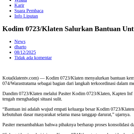
Karir
Suara Pembaca
Info Liputan
Kodim 0723/Klaten Salurkan Bantuan Un
News
dharto
08/12/2025
Tidak ada komentar
Kota(klatentv.com) — Kodim 0723/Klaten menyalurkan bantuan keman
074/Warastratama sebagai bagian dari langkah terkoordinasi dalam m
Dandim 0723/Klaten melalui Pasiter Kodim 0723/Klaten, Kapten Inf
tengah menghadapi situasi sulit.
“Bantuan ini adalah wujud empati keluarga besar Kodim 0723/Klate
kebutuhan dasar masyarakat selama masa tanggap darurat,” ujarnya.
Pasiter menambahkan bahwa pihaknya berharap proses konsolidasi da