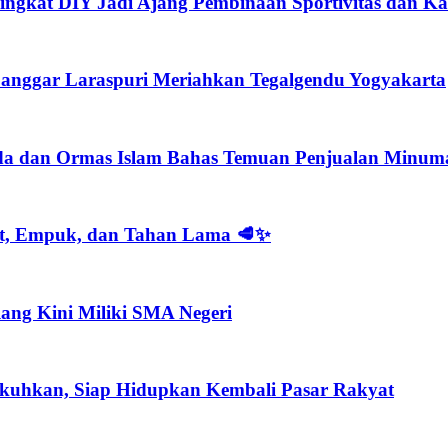
ngkat DIY Jadi Ajang Pembinaan Sportivitas dan Kar
nggar Laraspuri Meriahkan Tegalgendu Yogyakarta
imda dan Ormas Islam Bahas Temuan Penjualan Minum
at, Empuk, dan Tahan Lama 🥩✨
ang Kini Miliki SMA Negeri
kuhkan, Siap Hidupkan Kembali Pasar Rakyat