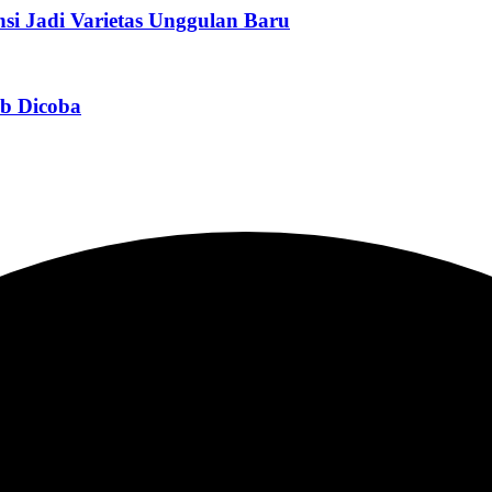
si Jadi Varietas Unggulan Baru
ib Dicoba