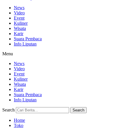
News
Video
Event
Kuliner
Wisata
Karir
Suara Pembaca
Info Liputan
Menu
News
Video
Event
Kuliner
Wisata
Karir
Suara Pembaca
Info Liputan
Search
Search
Home
Toko