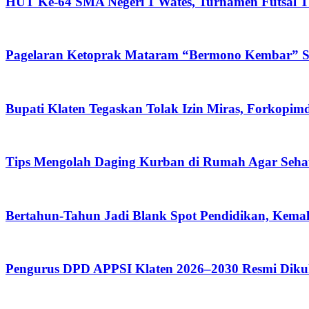
HUT Ke-64 SMA Negeri 1 Wates, Turnamen Futsal Ti
Pagelaran Ketoprak Mataram “Bermono Kembar” Sa
Bupati Klaten Tegaskan Tolak Izin Miras, Forkop
Tips Mengolah Daging Kurban di Rumah Agar Seh
Bertahun-Tahun Jadi Blank Spot Pendidikan, Kemal
Pengurus DPD APPSI Klaten 2026–2030 Resmi Diku