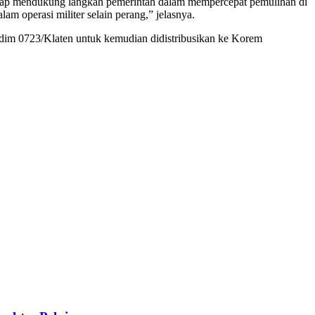
 siap mendukung langkah pemerintah dalam mempercepat pemulihan di
m operasi militer selain perang,” jelasnya.
Kodim 0723/Klaten untuk kemudian didistribusikan ke Korem