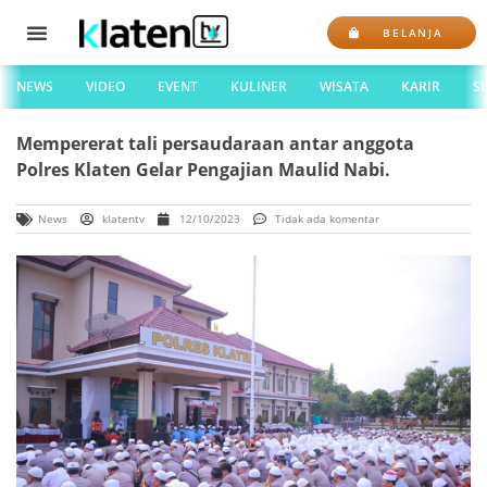
BELANJA
NEWS
VIDEO
EVENT
KULINER
WISATA
KARIR
S
Mempererat tali persaudaraan antar anggota
Polres Klaten Gelar Pengajian Maulid Nabi.
News
klatentv
12/10/2023
Tidak ada komentar