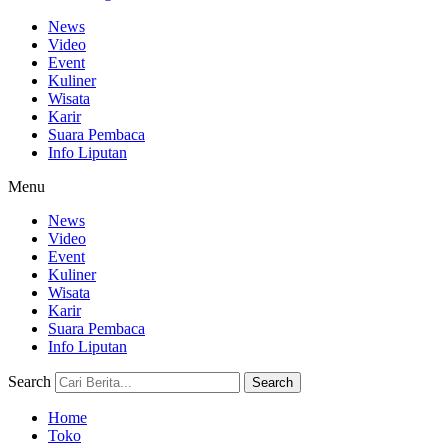
News
Video
Event
Kuliner
Wisata
Karir
Suara Pembaca
Info Liputan
Menu
News
Video
Event
Kuliner
Wisata
Karir
Suara Pembaca
Info Liputan
Search
Search
Home
Toko