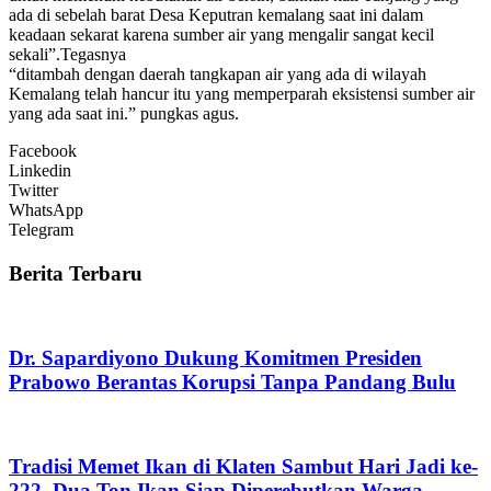
ada di sebelah barat Desa Keputran kemalang saat ini dalam
keadaan sekarat karena sumber air yang mengalir sangat kecil
sekali”.Tegasnya
“ditambah dengan daerah tangkapan air yang ada di wilayah
Kemalang telah hancur itu yang memperparah eksistensi sumber air
yang ada saat ini.” pungkas agus.
Facebook
Linkedin
Twitter
WhatsApp
Telegram
Berita Terbaru
Dr. Sapardiyono Dukung Komitmen Presiden
Prabowo Berantas Korupsi Tanpa Pandang Bulu
Tradisi Memet Ikan di Klaten Sambut Hari Jadi ke-
222, Dua Ton Ikan Siap Diperebutkan Warga