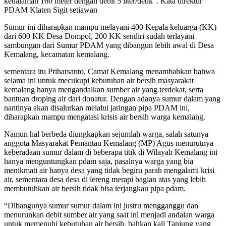
kedalaman 160 meter dengan debit 5 liter/detik”. Kata direktur
PDAM Klaten Sigit setiawan
Sumur ini diharapkan mampu melayani 400 Kepala keluarga (KK)
dari 600 KK Desa Dompol, 200 KK sendiri sudah terlayani
sambungan dari Sumur PDAM yang dibangun lebih awal di Desa
Kemalang, kecamatan kemalang.
sementara itu Priharsanto, Camat Kemalang menambahkan bahwa
selama ini untuk mecukupi kebutuhan air bersih masyarakat
kemalang hanya mengandalkan sumber air yang terdekat, serta
bantuan droping air dari donatur. Dengan adanya sumur dalam yang
nantinya akan disalurkan melalui jaringan pipa PDAM ini,
diharapkan mampu mengatasi krisis air bersih warga kemalang.
Namun hal berbeda diungkapkan sejumlah warga, salah satunya
anggota Masyarakat Pemantau Kemalang (MP) Agus menurutnya
keberadaan sumur dalam di beberapa titik di Wilayah Kemalang ini
hanya menguntungkan pdam saja, pasalnya warga yang bia
menikmati air hanya desa yang tidak begiru parah mengalami krisi
air, sementara desa desa di lereng merapi bagian atas yang lebih
membutuhkan air bersih tidak bisa terjangkau pipa pdam.
“Dibangunya sumur sumur dalam ini justru mengganggu dan
menurunkan debit sumber air yang saat ini menjadi andalan warga
untuk memenuhi kebutuhan air bersih, bahkan kali Tanjung yang