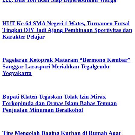
HUT Ke-64 SMA Negeri 1 Wates, Turnamen Futsal
Tingkat DIY Jadi Ajang Pembinaan Sportivitas dan
Karakter Pelajar
Pagelaran Ketoprak Mataram “Bermono Kembar”
Sanggar Laraspuri Meriahkan Tegalgendu
Yogyakarta
Bupati Klaten Tegaskan Tolak Izin Miras,
Forkopimda dan Ormas Islam Bahas Temuan
Penjualan Minuman Beralkohol
Tips Mengolah Daging Kurban di Rumah Agar