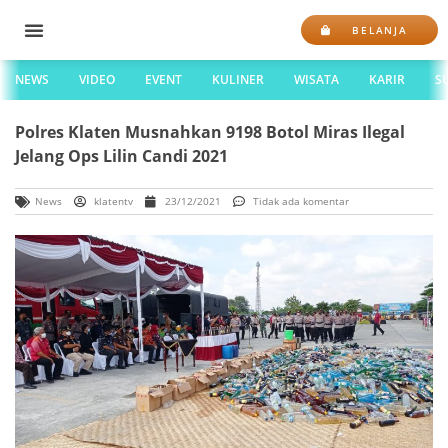
BELANJA
NEWS
VIDEO
EVENT
KULINER
WISATA
KARIR
S
Polres Klaten Musnahkan 9198 Botol Miras Ilegal
Jelang Ops Lilin Candi 2021
News
klatentv
23/12/2021
Tidak ada komentar