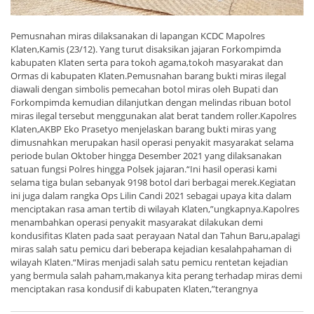
Pemusnahan miras dilaksanakan di lapangan KCDC Mapolres
Klaten,Kamis (23/12). Yang turut disaksikan jajaran Forkompimda
kabupaten Klaten serta para tokoh agama,tokoh masyarakat dan
Ormas di kabupaten Klaten.Pemusnahan barang bukti miras ilegal
diawali dengan simbolis pemecahan botol miras oleh Bupati dan
Forkompimda kemudian dilanjutkan dengan melindas ribuan botol
miras ilegal tersebut menggunakan alat berat tandem roller.Kapolres
Klaten,AKBP Eko Prasetyo menjelaskan barang bukti miras yang
dimusnahkan merupakan hasil operasi penyakit masyarakat selama
periode bulan Oktober hingga Desember 2021 yang dilaksanakan
satuan fungsi Polres hingga Polsek jajaran.“Ini hasil operasi kami
selama tiga bulan sebanyak 9198 botol dari berbagai merek.Kegiatan
ini juga dalam rangka Ops Lilin Candi 2021 sebagai upaya kita dalam
menciptakan rasa aman tertib di wilayah Klaten,”ungkapnya.Kapolres
menambahkan operasi penyakit masyarakat dilakukan demi
kondusifitas Klaten pada saat perayaan Natal dan Tahun Baru,apalagi
miras salah satu pemicu dari beberapa kejadian kesalahpahaman di
wilayah Klaten.“Miras menjadi salah satu pemicu rentetan kejadian
yang bermula salah paham,makanya kita perang terhadap miras demi
menciptakan rasa kondusif di kabupaten Klaten,”terangnya