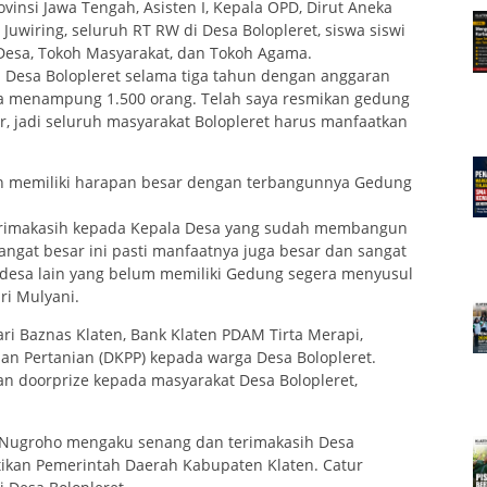
vinsi Jawa Tengah, Asisten I, Kepala OPD, Dirut Aneka
uwiring, seluruh RT RW di Desa Bolopleret, siswa siswi
 Desa, Tokoh Masyarakat, dan Tokoh Agama.
la Desa Bolopleret selama tiga tahun dengan anggaran
bisa menampung 1.500 orang. Telah saya resmikan gedung
r, jadi seluruh masyarakat Bolopleret harus manfaatkan
 memiliki harapan besar dengan terbangunnya Gedung
terimakasih kepada Kepala Desa yang sudah membangun
sangat besar ini pasti manfaatnya juga besar dan sangat
a-desa lain yang belum memiliki Gedung segera menyusul
ri Mulyani.
ri Baznas Klaten, Bank Klaten PDAM Tirta Merapi,
n Pertanian (DKPP) kepada warga Desa Bolopleret.
n doorprize kepada masyarakat Desa Bolopleret,
ko Nugroho mengaku senang dan terimakasih Desa
tikan Pemerintah Daerah Kabupaten Klaten. Catur