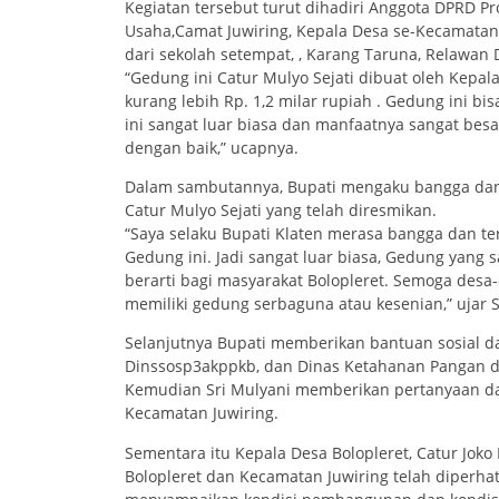
Kegiatan tersebut turut dihadiri Anggota DPRD Pro
Usaha,Camat Juwiring, Kepala Desa se-Kecamatan J
dari sekolah setempat, , Karang Taruna, Relawan
“Gedung ini Catur Mulyo Sejati dibuat oleh Kepa
kurang lebih Rp. 1,2 milar rupiah . Gedung ini 
ini sangat luar biasa dan manfaatnya sangat besa
dengan baik,” ucapnya.
Dalam sambutannya, Bupati mengaku bangga dan
Catur Mulyo Sejati yang telah diresmikan.
“Saya selaku Bupati Klaten merasa bangga dan 
Gedung ini. Jadi sangat luar biasa, Gedung yang 
berarti bagi masyarakat Bolopleret. Semoga des
memiliki gedung serbaguna atau kesenian,” ujar S
Selanjutnya Bupati memberikan bantuan sosial da
Dinssosp3akppkb, dan Dinas Ketahanan Pangan da
Kemudian Sri Mulyani memberikan pertanyaan da
Kecamatan Juwiring.
Sementara itu Kepala Desa Bolopleret, Catur Jo
Bolopleret dan Kecamatan Juwiring telah diperha