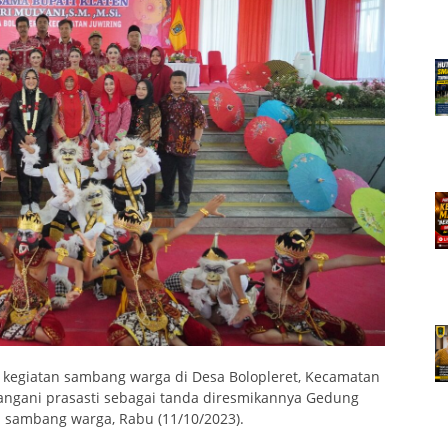
n kegiatan sambang warga di Desa Bolopleret, Kecamatan
angani prasasti sebagai tanda diresmikannya Gedung
i sambang warga, Rabu (11/10/2023).