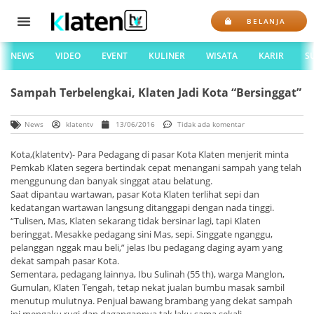
BELANJA
NEWS
VIDEO
EVENT
KULINER
WISATA
KARIR
S
Sampah Terbelengkai, Klaten Jadi Kota “Bersinggat”
News
klatentv
13/06/2016
Tidak ada komentar
Kota,(klatentv)- Para Pedagang di pasar Kota Klaten menjerit minta
Pemkab Klaten segera bertindak cepat menangani sampah yang telah
menggunung dan banyak singgat atau belatung.
Saat dipantau wartawan, pasar Kota Klaten terlihat sepi dan
kedatangan wartawan langsung ditanggapi dengan nada tinggi.
“Tulisen, Mas, Klaten sekarang tidak bersinar lagi, tapi Klaten
beringgat. Mesakke pedagang sini Mas, sepi. Singgate nganggu,
pelanggan nggak mau beli,” jelas Ibu pedagang daging ayam yang
dekat sampah pasar Kota.
Sementara, pedagang lainnya, Ibu Sulinah (55 th), warga Manglon,
Gumulan, Klaten Tengah, tetap nekat jualan bumbu masak sambil
menutup mulutnya. Penjual bawang brambang yang dekat sampah