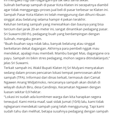
ini mengaku rugi dan dagangannya tak laku sama sekali.
Sulinah berharap sampah di pasar Kota Klaten ini secepatnya diambil
agar tidak mengganggu proses jual beli di pasar terbesar se Klaten ini.
Sampah Pasar Kota Klaten ini telah menggunung dan dihuni ribuan
singgat atau belatung selama hampir 4 pekan terakhir.
Keluhan tentang sampah yang meresahkan dan baunya yang bisa
tercium dari jarak 20-an meter ini, sangat dinantikan pedagang pasar.
Sri Suwarni (60 th), pedagang buah yang berdampingan dengan
Sulinah, mengaku geram.
“Buah-buahan saya ndak laku, banyak belatung atau singgat
berkeliaran dekat dagangan. Akhirnya para pembeli nggak mau
mendekat, apalagi mau membeli. Mambu banget Mas, dagangane ora
payu. Sampah ini bikin stres pedagang, mohon segera ditindaklanjuti,”
jelas Sri Suwarni.
Terkait sampah ini, Wakil Bupati Klaten Hj Sri Mulyani menyatakan
sedang dalam proses pencairan lokasi tempat pemrosesan akhir
sampah (TPA). Informasi dari dinas terkait, termasuk dari Camat
Ngawen Anang Widjatmoko, rencananya sampah akan diolah di
wilayah dukuh Biru, desa Candirejo, Kecamatan Ngawen dengan
luasan sekitar 0,9 hektar.
“Lokasi ini sudah ada komitmen warga dan kita harapkan segera
terwujud. Kami minta maaf, saat sidak Jumat (10/6) lalu, kami tidak
ngleganani mendekati sampah yang telah menggunung. Tapi kami
sudah tahu dan melihat, betapa susahnya pedagang dengan sampah