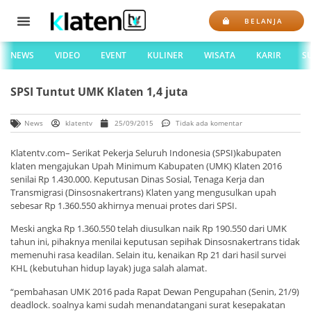
BELANJA
NEWS
VIDEO
EVENT
KULINER
WISATA
KARIR
S
SPSI Tuntut UMK Klaten 1,4 juta
News
klatentv
25/09/2015
Tidak ada komentar
Klatentv.com– Serikat Pekerja Seluruh Indonesia (SPSI)kabupaten
klaten mengajukan Upah Minimum Kabupaten (UMK) Klaten 2016
senilai Rp 1.430.000. Keputusan Dinas Sosial, Tenaga Kerja dan
Transmigrasi (Dinsosnakertrans) Klaten yang mengusulkan upah
sebesar Rp 1.360.550 akhirnya menuai protes dari SPSI.
Meski angka Rp 1.360.550 telah diusulkan naik Rp 190.550 dari UMK
tahun ini, pihaknya menilai keputusan sepihak Dinsosnakertrans tidak
memenuhi rasa keadilan. Selain itu, kenaikan Rp 21 dari hasil survei
KHL (kebutuhan hidup layak) juga salah alamat.
“pembahasan UMK 2016 pada Rapat Dewan Pengupahan (Senin, 21/9)
deadlock. soalnya kami sudah menandatangani surat kesepakatan