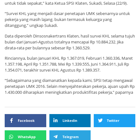
untuk tidak sepakat,” kata Ketua SPSI Klaten, Sukadi, Selasa (22/9).
“Survei KHL yang menjadi dasar penetapan UMK sebenarnya untuk
pekerja yang masih lajang. bukan termasuk keluarga yang
ditanggung,” ungkap Sukadi.
Data diperoleh Dinsosnakertrans Klaten, hasil survei KHL selama tujuh
bulan dari Januari-Agustus totalnya mencapai Rp 10.884.232. Jika
dirata-rata per bulannya sebesar Rp 1.360.529.
Rinciannya, bulan Januari KHL Rp 1.367.019, Februari 1.360.336, Maret
1.357.198, April Rp 1.351.788, Mei Rp 1.339.555, Juni 1.364.911, Juli Rp
1.354.071, terakhir survei KHL Agustus Rp 1.389.357.
“Sebagaimana yang diamanatkan kepada kami, SPSI tetap mengawal
penetapan UMK 2016. Selain menyejahterakan pekerja, ajuan upah Rp
1.430.000 diharapkan meningkatkan produktifitas pekerja,” paparnya
Facebook
Linkedin
Twitter
WhatsApp
Telegram