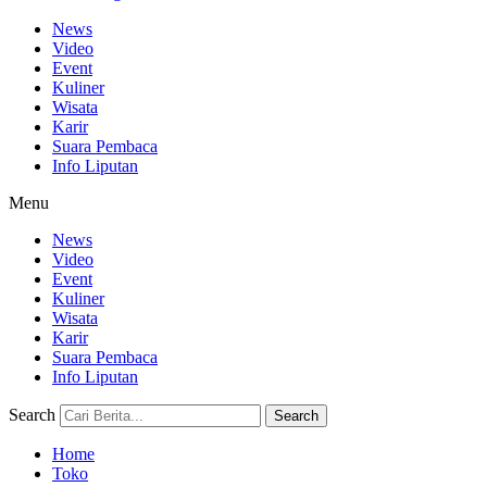
News
Video
Event
Kuliner
Wisata
Karir
Suara Pembaca
Info Liputan
Menu
News
Video
Event
Kuliner
Wisata
Karir
Suara Pembaca
Info Liputan
Search
Search
Home
Toko