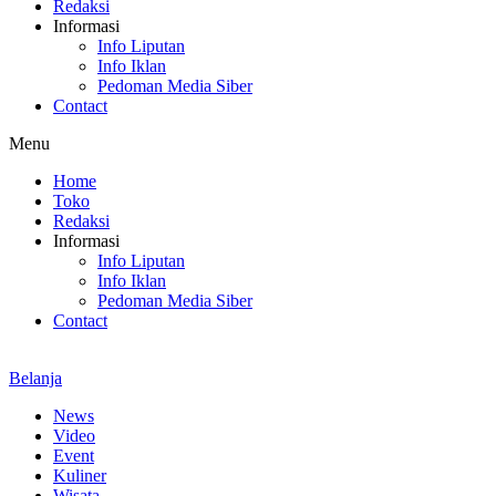
Redaksi
Informasi
Info Liputan
Info Iklan
Pedoman Media Siber
Contact
Menu
Home
Toko
Redaksi
Informasi
Info Liputan
Info Iklan
Pedoman Media Siber
Contact
Belanja
News
Video
Event
Kuliner
Wisata