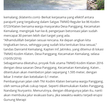
kemalang, (klatentv.com)- Berkat kerjasama yang efektif antara
parajurit yang tergabung dalam Satgas TMMD Reguler ke-96 Kodim
0723/Klaten bersama warga masyaraka Desa Panggang, Kecamatan
Kemalang, menginjak hari ke-8, pengerjaan betonisasi jalan sudah
mencapai 30 persen lebih dari target yang ada.
‘’Alhamdulillah berjalan sesuai rencana. Ke depan angkan kita
tingkatkan terus, sehingga yang sudah kita tentukan bisa sesuai,’’
tandas Danramil Kemalang, Kapten Inf. Jatmiko, yang ditemui di lokasi
TMMD Kodim Klaten, Desa Panggang, Kecamatan Kemalang, selasa
(10/05/2016)
Sebagaimana diketahui, proyek fisik utama TMMD Kodim Klaten 2016
dengan desa sasaran Desa Panggang, Kecamatan Kemalang, Katen ,
ditentukan akan membeton jalan sepanjang 1.595 meter, dengan
lebar 3 meter dan ketebalan 0,1 meter.
Pembangunan jalan oleh TNI Kodim Klaten bersama warga Panggang,
oleh semua pihak cukup tepat. Seperti dikemukakan Kades Panggang,
Nandang Nuryanto. Menurutnya, dengan dibangunya jalan itu, nanti
akan membuka jalur evakuasi baru, jika sewaktu-waktu terjadi erupsi
Gunung Merapi