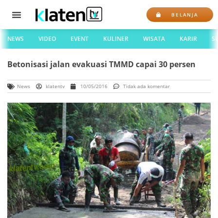
BELANJA
NEWS
VIDEO
EVENT
KULINER
WISATA
KARIR
S
Betonisasi jalan evakuasi TMMD capai 30 persen
News
klatentv
10/05/2016
Tidak ada komentar