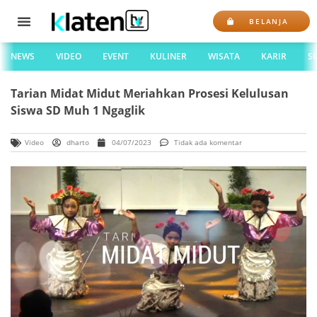
BELANJA
NEWS
VIDEO
EVENT
KULINER
WISATA
KARIR
S
Tarian Midat Midut Meriahkan Prosesi Kelulusan
Siswa SD Muh 1 Ngaglik
Video
dharto
04/07/2023
Tidak ada komentar