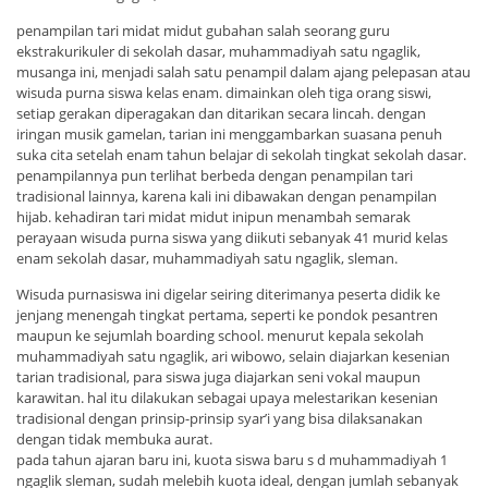
penampilan tari midat midut gubahan salah seorang guru
ekstrakurikuler di sekolah dasar, muhammadiyah satu ngaglik,
musanga ini, menjadi salah satu penampil dalam ajang pelepasan atau
wisuda purna siswa kelas enam. dimainkan oleh tiga orang siswi,
setiap gerakan diperagakan dan ditarikan secara lincah. dengan
iringan musik gamelan, tarian ini menggambarkan suasana penuh
suka cita setelah enam tahun belajar di sekolah tingkat sekolah dasar.
penampilannya pun terlihat berbeda dengan penampilan tari
tradisional lainnya, karena kali ini dibawakan dengan penampilan
hijab. kehadiran tari midat midut inipun menambah semarak
perayaan wisuda purna siswa yang diikuti sebanyak 41 murid kelas
enam sekolah dasar, muhammadiyah satu ngaglik, sleman.
Wisuda purnasiswa ini digelar seiring diterimanya peserta didik ke
jenjang menengah tingkat pertama, seperti ke pondok pesantren
maupun ke sejumlah boarding school. menurut kepala sekolah
muhammadiyah satu ngaglik, ari wibowo, selain diajarkan kesenian
tarian tradisional, para siswa juga diajarkan seni vokal maupun
karawitan. hal itu dilakukan sebagai upaya melestarikan kesenian
tradisional dengan prinsip-prinsip syar’i yang bisa dilaksanakan
dengan tidak membuka aurat.
pada tahun ajaran baru ini, kuota siswa baru s d muhammadiyah 1
ngaglik sleman, sudah melebih kuota ideal, dengan jumlah sebanyak