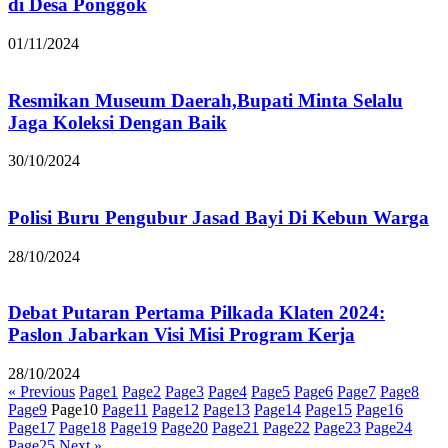
di Desa Ponggok
01/11/2024
Resmikan Museum Daerah,Bupati Minta Selalu
Jaga Koleksi Dengan Baik
30/10/2024
Polisi Buru Pengubur Jasad Bayi Di Kebun Warga
28/10/2024
Debat Putaran Pertama Pilkada Klaten 2024:
Paslon Jabarkan Visi Misi Program Kerja
28/10/2024
« Previous
Page
1
Page
2
Page
3
Page
4
Page
5
Page
6
Page
7
Page
8
Page
9
Page
10
Page
11
Page
12
Page
13
Page
14
Page
15
Page
16
Page
17
Page
18
Page
19
Page
20
Page
21
Page
22
Page
23
Page
24
Page
25
Next »