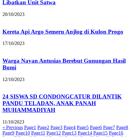
Libatkan Unit Satwa
20/10/2023
Kereta Api Argo Semeru Anjlog di Kulon Progo
17/10/2023
Warga Nayan Antusias Berebut Gunungan Hasil
Bumi
12/10/2023
24 SISWA SD CONDONGCATUR DILANTIK
PANDU TELADAN, ANAK PANAH
MUHAMMADIYAH
11/10/2023
« Previous
Page
1
Page
2
Page
3
Page
4
Page
5
Page
6
Page
7
Page
8
Page
9
Page
10
Page
11
Page
12
Page
13
Page
14
Page
15
Page
16