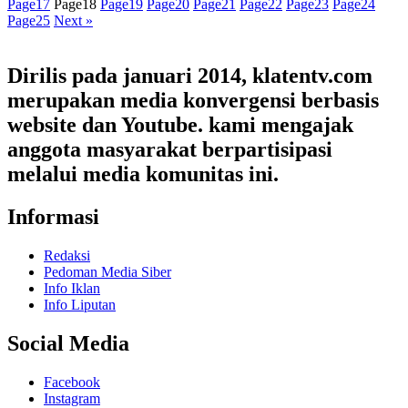
Page
17
Page
18
Page
19
Page
20
Page
21
Page
22
Page
23
Page
24
Page
25
Next »
Dirilis pada januari 2014, klatentv.com
merupakan media konvergensi berbasis
website dan Youtube. kami mengajak
anggota masyarakat berpartisipasi
melalui media komunitas ini.
Informasi
Redaksi
Pedoman Media Siber
Info Iklan
Info Liputan
Social Media
Facebook
Instagram