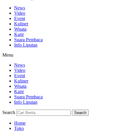
News
Video
Event
Kuliner
Wisata
Karir
Suara Pembaca
Info Liputan
Menu
News
Video
Event
Kuliner
Wisata
Karir
Suara Pembaca
Info Liputan
Search
Search
Home
Toko