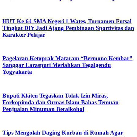
HUT Ke-64 SMA Negeri 1 Wates, Turnamen Futsal
Tingkat DIY Jadi Ajang Pembinaan Sportivitas dan
Karakter Pelajar
Pagelaran Ketoprak Mataram “Bermono Kembar”
Sanggar Laraspuri Meriahkan Tegalgendu
Yogyakarta
Bupati Klaten Tegaskan Tolak Izin Miras,
Forkopimda dan Ormas Islam Bahas Temuan
Penjualan Minuman Beralkohol
Tips Mengolah Daging Kurban di Rumah Agar