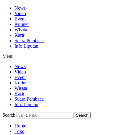
News
Video
Event
Kuliner
Wisata
Karir
Suara Pembaca
Info Liputan
Menu
News
Video
Event
Kuliner
Wisata
Karir
Suara Pembaca
Info Liputan
Search
Search
Home
Toko