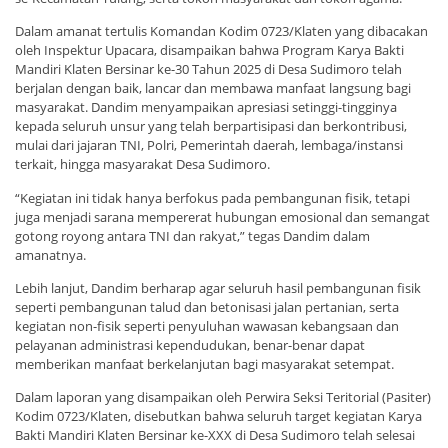
Dalam amanat tertulis Komandan Kodim 0723/Klaten yang dibacakan
oleh Inspektur Upacara, disampaikan bahwa Program Karya Bakti
Mandiri Klaten Bersinar ke-30 Tahun 2025 di Desa Sudimoro telah
berjalan dengan baik, lancar dan membawa manfaat langsung bagi
masyarakat. Dandim menyampaikan apresiasi setinggi-tingginya
kepada seluruh unsur yang telah berpartisipasi dan berkontribusi,
mulai dari jajaran TNI, Polri, Pemerintah daerah, lembaga/instansi
terkait, hingga masyarakat Desa Sudimoro.
“Kegiatan ini tidak hanya berfokus pada pembangunan fisik, tetapi
juga menjadi sarana mempererat hubungan emosional dan semangat
gotong royong antara TNI dan rakyat,” tegas Dandim dalam
amanatnya.
Lebih lanjut, Dandim berharap agar seluruh hasil pembangunan fisik
seperti pembangunan talud dan betonisasi jalan pertanian, serta
kegiatan non-fisik seperti penyuluhan wawasan kebangsaan dan
pelayanan administrasi kependudukan, benar-benar dapat
memberikan manfaat berkelanjutan bagi masyarakat setempat.
Dalam laporan yang disampaikan oleh Perwira Seksi Teritorial (Pasiter)
Kodim 0723/Klaten, disebutkan bahwa seluruh target kegiatan Karya
Bakti Mandiri Klaten Bersinar ke-XXX di Desa Sudimoro telah selesai