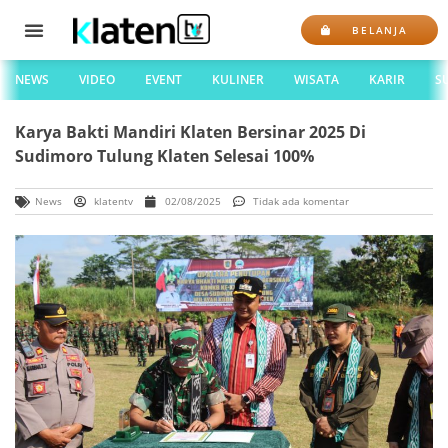
BELANJA
NEWS
VIDEO
EVENT
KULINER
WISATA
KARIR
S
Karya Bakti Mandiri Klaten Bersinar 2025 Di
Sudimoro Tulung Klaten Selesai 100%
News
klatentv
02/08/2025
Tidak ada komentar