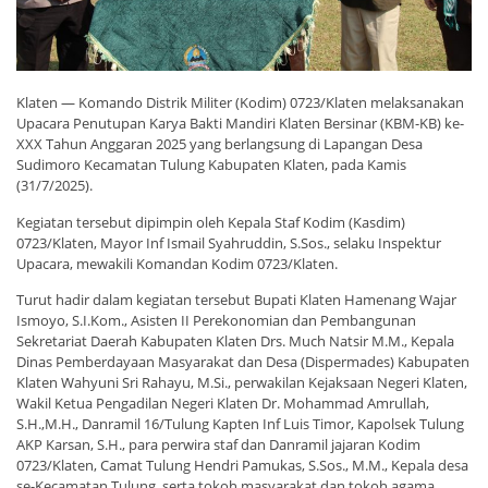
Klaten — Komando Distrik Militer (Kodim) 0723/Klaten melaksanakan
Upacara Penutupan Karya Bakti Mandiri Klaten Bersinar (KBM-KB) ke-
XXX Tahun Anggaran 2025 yang berlangsung di Lapangan Desa
Sudimoro Kecamatan Tulung Kabupaten Klaten, pada Kamis
(31/7/2025).
Kegiatan tersebut dipimpin oleh Kepala Staf Kodim (Kasdim)
0723/Klaten, Mayor Inf Ismail Syahruddin, S.Sos., selaku Inspektur
Upacara, mewakili Komandan Kodim 0723/Klaten.
Turut hadir dalam kegiatan tersebut Bupati Klaten Hamenang Wajar
Ismoyo, S.I.Kom., Asisten II Perekonomian dan Pembangunan
Sekretariat Daerah Kabupaten Klaten Drs. Much Natsir M.M., Kepala
Dinas Pemberdayaan Masyarakat dan Desa (Dispermades) Kabupaten
Klaten Wahyuni Sri Rahayu, M.Si., perwakilan Kejaksaan Negeri Klaten,
Wakil Ketua Pengadilan Negeri Klaten Dr. Mohammad Amrullah,
S.H.,M.H., Danramil 16/Tulung Kapten Inf Luis Timor, Kapolsek Tulung
AKP Karsan, S.H., para perwira staf dan Danramil jajaran Kodim
0723/Klaten, Camat Tulung Hendri Pamukas, S.Sos., M.M., Kepala desa
se-Kecamatan Tulung, serta tokoh masyarakat dan tokoh agama.