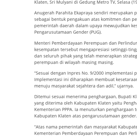
Klaten, Sri Mulyani di Gedung Metro TV, Selasa (1
Anugerah Parahita Ekapraya sendiri merupakan 
sebagai bentuk pengakuan atas komitmen dan pe
pemerintah daerah dalam upaya mewujudkan kese
Pengarusutamaan Gender (PUG).
Menteri Pemberdayaan Perempuan dan Perlindung
kesempatan tersebut mengapresiasi setinggi-ti
dan seluruh pihak yang telah menerapkan strat
perempuan di wilayah masing masing.
“Sesuai dengan Inpres No. 9/2000 implementasi 
Implementasi ini diharapkan membuat kesetaraan 
menuju masyarakat sejahtera dan adil,” ujarnya.
Ditemui sesuai menerima penghargaan, Bupati Kl
yang diterima oleh Kabupaten Klaten yaitu Pengh
Kementerian PPPA. Ia menuturkan penghargaan t
Kabupaten Klaten atas pengarusutamaan gender
“Atas nama pemerintah dan masyarakat Kabupate
Kementerian Pemberdayaan Perempuan dan Perlin