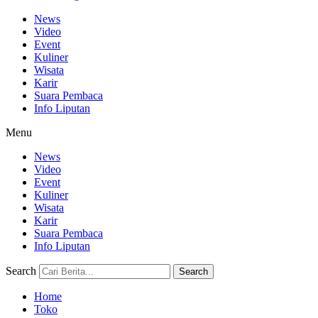
News
Video
Event
Kuliner
Wisata
Karir
Suara Pembaca
Info Liputan
Menu
News
Video
Event
Kuliner
Wisata
Karir
Suara Pembaca
Info Liputan
Search
Search
Home
Toko