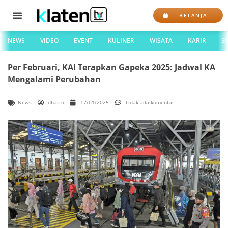
BELANJA
NEWS
VIDEO
EVENT
KULINER
WISATA
KARIR
S
Per Februari, KAI Terapkan Gapeka 2025: Jadwal KA
Mengalami Perubahan
News
dharto
17/01/2025
Tidak ada komentar