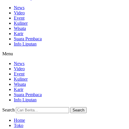
News
Video
Event
Kuliner
Wisata
Karir
Suara Pembaca
Info Liputan
Menu
News
Video
Event
Kuliner
Wisata
Karir
Suara Pembaca
Info Liputan
Search
Search
Home
Toko