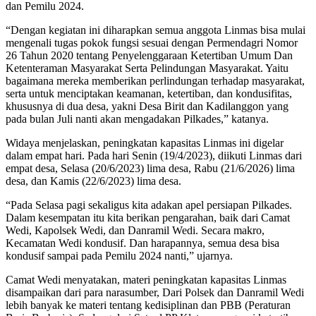
dan Pemilu 2024.
“Dengan kegiatan ini diharapkan semua anggota Linmas bisa mulai
mengenali tugas pokok fungsi sesuai dengan Permendagri Nomor
26 Tahun 2020 tentang Penyelenggaraan Ketertiban Umum Dan
Ketenteraman Masyarakat Serta Pelindungan Masyarakat. Yaitu
bagaimana mereka memberikan perlindungan terhadap masyarakat,
serta untuk menciptakan keamanan, ketertiban, dan kondusifitas,
khususnya di dua desa, yakni Desa Birit dan Kadilanggon yang
pada bulan Juli nanti akan mengadakan Pilkades,” katanya.
Widaya menjelaskan, peningkatan kapasitas Linmas ini digelar
dalam empat hari. Pada hari Senin (19/4/2023), diikuti Linmas dari
empat desa, Selasa (20/6/2023) lima desa, Rabu (21/6/2026) lima
desa, dan Kamis (22/6/2023) lima desa.
“Pada Selasa pagi sekaligus kita adakan apel persiapan Pilkades.
Dalam kesempatan itu kita berikan pengarahan, baik dari Camat
Wedi, Kapolsek Wedi, dan Danramil Wedi. Secara makro,
Kecamatan Wedi kondusif. Dan harapannya, semua desa bisa
kondusif sampai pada Pemilu 2024 nanti,” ujarnya.
Camat Wedi menyatakan, materi peningkatan kapasitas Linmas
disampaikan dari para narasumber, Dari Polsek dan Danramil Wedi
lebih banyak ke materi tentang kedisiplinan dan PBB (Peraturan