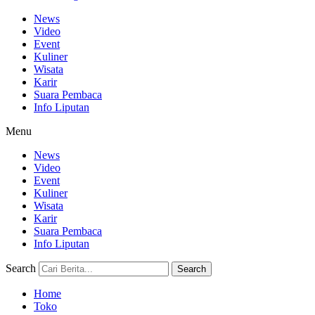
News
Video
Event
Kuliner
Wisata
Karir
Suara Pembaca
Info Liputan
Menu
News
Video
Event
Kuliner
Wisata
Karir
Suara Pembaca
Info Liputan
Search
Search
Home
Toko