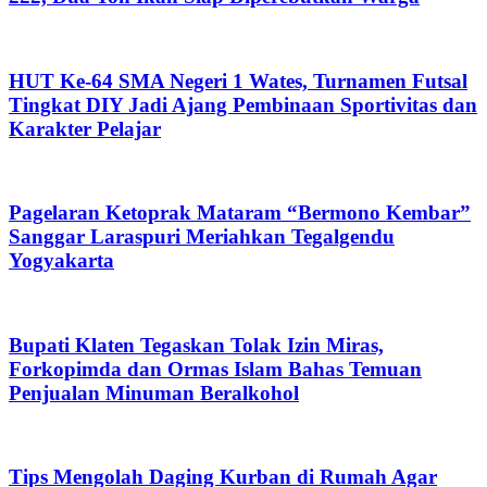
HUT Ke-64 SMA Negeri 1 Wates, Turnamen Futsal
Tingkat DIY Jadi Ajang Pembinaan Sportivitas dan
Karakter Pelajar
Pagelaran Ketoprak Mataram “Bermono Kembar”
Sanggar Laraspuri Meriahkan Tegalgendu
Yogyakarta
Bupati Klaten Tegaskan Tolak Izin Miras,
Forkopimda dan Ormas Islam Bahas Temuan
Penjualan Minuman Beralkohol
Tips Mengolah Daging Kurban di Rumah Agar