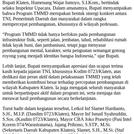
Bupati Klaten, Hamenang Wajar Ismoyo, S.I.Kom., bertindak
selaku Inspektur Upacara. Dalam amanatnya, Bupati menyampaikan
bahwa Program TMMD merupakan bentuk sinergi konkret antara
TNI, Pemerintah Daerah dan masyarakat dalam rangka
mempercepat pembangunan, khususnya di wilayah pedesaan.
“Program TMMD tidak hanya berfokus pada pembangunan
infrastruktur fisik, seperti jalan, jembatan, talud, rehabilitasi rumah
tidak layak huni, dan jambanisasi, tetapi juga menyasar
pembangunan mental, karakter, serta penguatan semangat gotong
royong yang menjadi identitas bangsa Indonesia,” ujar Bupati.
Lebih lanjut, Bupati menyampaikan apresiasi dan ucapan terima
kasih kepada jajaran TNI, khususnya Kodim 0723/Klaten, atas
dedikasi dan peran aktif dalam pelaksanaan TMMD yang telah
memberikan kontribusi besar terhadap percepatan pembangunan di
wilayah Kabupaten Klaten. Ia juga mengajak seluruh masyarakat
untuk berpartisipasi aktif dalam program ini, serta menjaga dan
merawat hasil pembangunan secara berkelanjutan.
Turut hadir dalam kegiatan tersebut, Letkol Inf Slamet Hardianto,
S.H., M.I.P. (Dandim 0723/Klaten), Mayor Inf Ismail Syahruddin,
S.Sos. (Kasdim 0723/Klaten), Mayor CBA Joko Prasetyo (Pasi Intel
Korem 074/Warastratama), Jajang Prihono, S.STP., M.Si.
(Sekretaris Daerah Kabupaten Klaten), Slamet, S.H., M.Si. (Staf