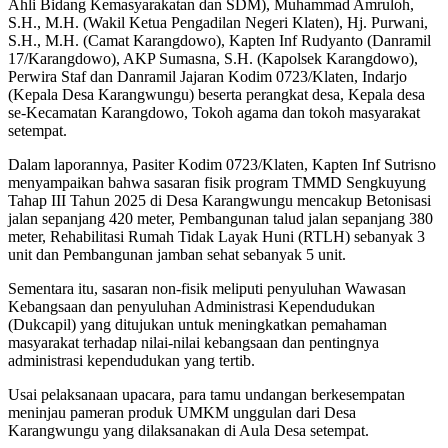
Ahli Bidang Kemasyarakatan dan SDM), Muhammad Amruloh,
S.H., M.H. (Wakil Ketua Pengadilan Negeri Klaten), Hj. Purwani,
S.H., M.H. (Camat Karangdowo), Kapten Inf Rudyanto (Danramil
17/Karangdowo), AKP Sumasna, S.H. (Kapolsek Karangdowo),
Perwira Staf dan Danramil Jajaran Kodim 0723/Klaten, Indarjo
(Kepala Desa Karangwungu) beserta perangkat desa, Kepala desa
se-Kecamatan Karangdowo, Tokoh agama dan tokoh masyarakat
setempat.
Dalam laporannya, Pasiter Kodim 0723/Klaten, Kapten Inf Sutrisno
menyampaikan bahwa sasaran fisik program TMMD Sengkuyung
Tahap III Tahun 2025 di Desa Karangwungu mencakup Betonisasi
jalan sepanjang 420 meter, Pembangunan talud jalan sepanjang 380
meter, Rehabilitasi Rumah Tidak Layak Huni (RTLH) sebanyak 3
unit dan Pembangunan jamban sehat sebanyak 5 unit.
Sementara itu, sasaran non-fisik meliputi penyuluhan Wawasan
Kebangsaan dan penyuluhan Administrasi Kependudukan
(Dukcapil) yang ditujukan untuk meningkatkan pemahaman
masyarakat terhadap nilai-nilai kebangsaan dan pentingnya
administrasi kependudukan yang tertib.
Usai pelaksanaan upacara, para tamu undangan berkesempatan
meninjau pameran produk UMKM unggulan dari Desa
Karangwungu yang dilaksanakan di Aula Desa setempat.