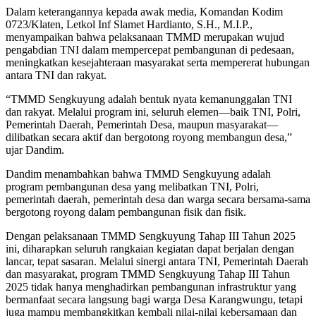
Dalam keterangannya kepada awak media, Komandan Kodim
0723/Klaten, Letkol Inf Slamet Hardianto, S.H., M.I.P.,
menyampaikan bahwa pelaksanaan TMMD merupakan wujud
pengabdian TNI dalam mempercepat pembangunan di pedesaan,
meningkatkan kesejahteraan masyarakat serta mempererat hubungan
antara TNI dan rakyat.
“TMMD Sengkuyung adalah bentuk nyata kemanunggalan TNI
dan rakyat. Melalui program ini, seluruh elemen—baik TNI, Polri,
Pemerintah Daerah, Pemerintah Desa, maupun masyarakat—
dilibatkan secara aktif dan bergotong royong membangun desa,”
ujar Dandim.
Dandim menambahkan bahwa TMMD Sengkuyung adalah
program pembangunan desa yang melibatkan TNI, Polri,
pemerintah daerah, pemerintah desa dan warga secara bersama-sama
bergotong royong dalam pembangunan fisik dan fisik.
Dengan pelaksanaan TMMD Sengkuyung Tahap III Tahun 2025
ini, diharapkan seluruh rangkaian kegiatan dapat berjalan dengan
lancar, tepat sasaran. Melalui sinergi antara TNI, Pemerintah Daerah
dan masyarakat, program TMMD Sengkuyung Tahap III Tahun
2025 tidak hanya menghadirkan pembangunan infrastruktur yang
bermanfaat secara langsung bagi warga Desa Karangwungu, tetapi
juga mampu membangkitkan kembali nilai-nilai kebersamaan dan