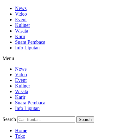
News
Video
Event
Kuliner
Wisata
Karir
Suara Pembaca
Info Liputan
Menu
News
Video
Event
Kuliner
Wisata
Karir
Suara Pembaca
Info Liputan
Search
Search
Home
Toko