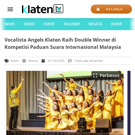
BELANJA
NEWS
VIDEO
EVENT
KULINER
WISATA
KARIR
S
Vocalista Angels Klaten Raih Double Winner di
Kompetisi Paduan Suara Internasional Malaysia
News
dharto
21/10/2025
Tidak ada komentar