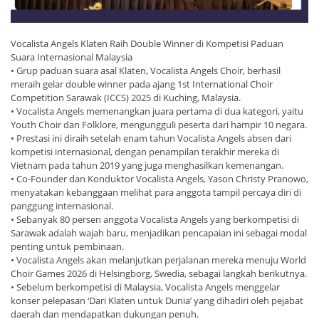
Vocalista Angels Klaten Raih Double Winner di Kompetisi Paduan
Suara Internasional Malaysia
• Grup paduan suara asal Klaten, Vocalista Angels Choir, berhasil
meraih gelar double winner pada ajang 1st International Choir
Competition Sarawak (ICCS) 2025 di Kuching, Malaysia.
• Vocalista Angels memenangkan juara pertama di dua kategori, yaitu
Youth Choir dan Folklore, mengungguli peserta dari hampir 10 negara.
• Prestasi ini diraih setelah enam tahun Vocalista Angels absen dari
kompetisi internasional, dengan penampilan terakhir mereka di
Vietnam pada tahun 2019 yang juga menghasilkan kemenangan.
• Co-Founder dan Konduktor Vocalista Angels, Yason Christy Pranowo,
menyatakan kebanggaan melihat para anggota tampil percaya diri di
panggung internasional.
• Sebanyak 80 persen anggota Vocalista Angels yang berkompetisi di
Sarawak adalah wajah baru, menjadikan pencapaian ini sebagai modal
penting untuk pembinaan.
• Vocalista Angels akan melanjutkan perjalanan mereka menuju World
Choir Games 2026 di Helsingborg, Swedia, sebagai langkah berikutnya.
• Sebelum berkompetisi di Malaysia, Vocalista Angels menggelar
konser pelepasan ‘Dari Klaten untuk Dunia’ yang dihadiri oleh pejabat
daerah dan mendapatkan dukungan penuh.