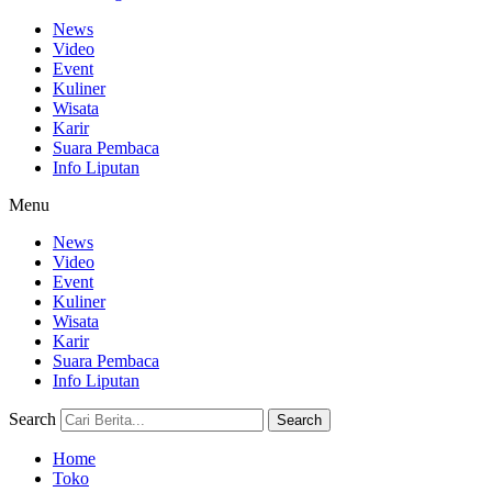
News
Video
Event
Kuliner
Wisata
Karir
Suara Pembaca
Info Liputan
Menu
News
Video
Event
Kuliner
Wisata
Karir
Suara Pembaca
Info Liputan
Search
Search
Home
Toko