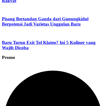
Rakyat
Pisang Bertandan Ganda dari Gunungkidul
Berpotensi Jadi Varietas Unggulan Baru
Baru Turun Exit Tol Klaten? Ini 5 Kuliner yang
Wajib Dicoba
Promo