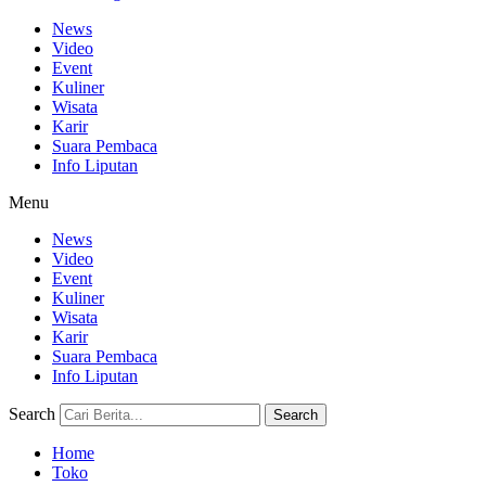
News
Video
Event
Kuliner
Wisata
Karir
Suara Pembaca
Info Liputan
Menu
News
Video
Event
Kuliner
Wisata
Karir
Suara Pembaca
Info Liputan
Search
Search
Home
Toko