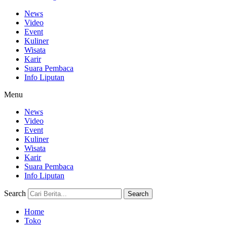
News
Video
Event
Kuliner
Wisata
Karir
Suara Pembaca
Info Liputan
Menu
News
Video
Event
Kuliner
Wisata
Karir
Suara Pembaca
Info Liputan
Search
Search
Home
Toko