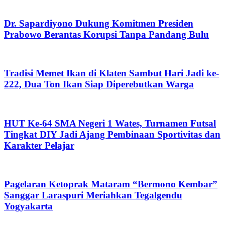
Dr. Sapardiyono Dukung Komitmen Presiden
Prabowo Berantas Korupsi Tanpa Pandang Bulu
Tradisi Memet Ikan di Klaten Sambut Hari Jadi ke-
222, Dua Ton Ikan Siap Diperebutkan Warga
HUT Ke-64 SMA Negeri 1 Wates, Turnamen Futsal
Tingkat DIY Jadi Ajang Pembinaan Sportivitas dan
Karakter Pelajar
Pagelaran Ketoprak Mataram “Bermono Kembar”
Sanggar Laraspuri Meriahkan Tegalgendu
Yogyakarta