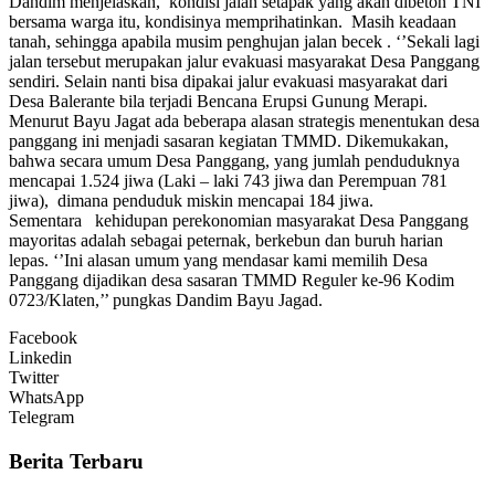
Dandim menjelaskan, kondisi jalan setapak yang akan dibeton TNI
bersama warga itu, kondisinya memprihatinkan. Masih keadaan
tanah, sehingga apabila musim penghujan jalan becek . ‘’Sekali lagi
jalan tersebut merupakan jalur evakuasi masyarakat Desa Panggang
sendiri. Selain nanti bisa dipakai jalur evakuasi masyarakat dari
Desa Balerante bila terjadi Bencana Erupsi Gunung Merapi.
Menurut Bayu Jagat ada beberapa alasan strategis menentukan desa
panggang ini menjadi sasaran kegiatan TMMD. Dikemukakan,
bahwa secara umum Desa Panggang, yang jumlah penduduknya
mencapai 1.524 jiwa (Laki – laki 743 jiwa dan Perempuan 781
jiwa), dimana penduduk miskin mencapai 184 jiwa.
Sementara kehidupan perekonomian masyarakat Desa Panggang
mayoritas adalah sebagai peternak, berkebun dan buruh harian
lepas. ‘’Ini alasan umum yang mendasar kami memilih Desa
Panggang dijadikan desa sasaran TMMD Reguler ke-96 Kodim
0723/Klaten,’’ pungkas Dandim Bayu Jagad.
Facebook
Linkedin
Twitter
WhatsApp
Telegram
Berita Terbaru