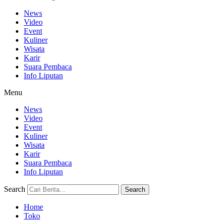
News
Video
Event
Kuliner
Wisata
Karir
Suara Pembaca
Info Liputan
Menu
News
Video
Event
Kuliner
Wisata
Karir
Suara Pembaca
Info Liputan
Search
Search
Home
Toko