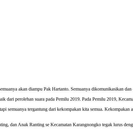
 semuanya akan diampu Pak Hartanto. Semuanya dikomunikasikan dan d
ih baik dari perolehan suara pada Pemilu 2019. Pada Pemilu 2019, Keca
ta. Tetapi semuanya tergantung dari kekompakan kita semua. Kekompak
nting, dan Anak Ranting se Kecamatan Karangnongko tegak lurus deng