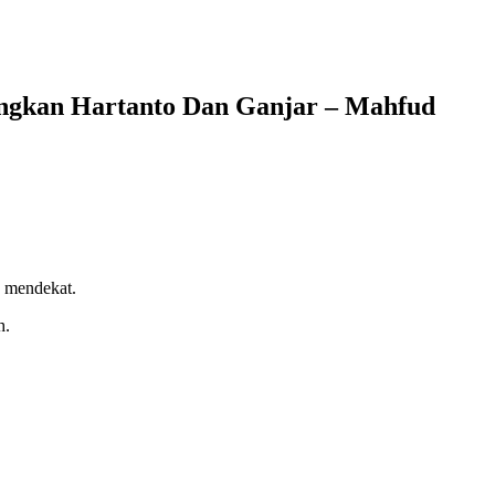
ngkan Hartanto Dan Ganjar – Mahfud
n mendekat.
h.