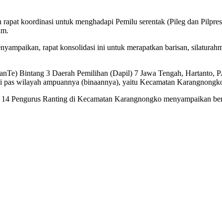
pat koordinasi untuk menghadapi Pemilu serentak (Pileg dan Pilpr
am.
mpaikan, rapat konsolidasi ini untuk merapatkan barisan, silaturah
anTe) Bintang 3 Daerah Pemilihan (Dapil) 7 Jawa Tengah, Hartanto, P
 pas wilayah ampuannya (binaannya), yaitu Kecamatan Karangnongko
dan 14 Pengurus Ranting di Kecamatan Karangnongko menyampaikan be