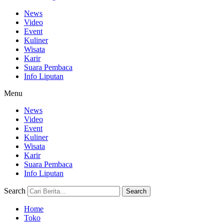
News
Video
Event
Kuliner
Wisata
Karir
Suara Pembaca
Info Liputan
Menu
News
Video
Event
Kuliner
Wisata
Karir
Suara Pembaca
Info Liputan
Search
Search
Home
Toko