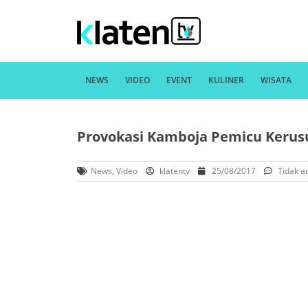
NEWS
VIDEO
EVENT
KULINER
WISATA
Provokasi Kamboja Pemicu Kerus
News
,
Video
klatentv
25/08/2017
Tidak a